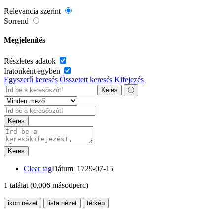
Relevancia szerint
Sorrend
Megjelenítés
Részletes adatok
Iratonként egyben
Egyszerű keresés
Összetett keresés
Kifejezés
Keres
ⓘ
Keres
Keres
Clear tag
Dátum: 1729-07-15
1 találat
(0,006 másodperc)
ikon nézet
lista nézet
térkép