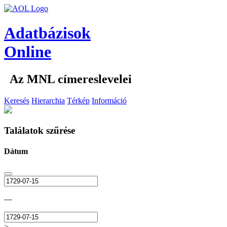
Adatbázisok
Online
Az MNL címereslevelei
Keresés
Hierarchia
Térkép
Információ
Találatok szűrése
Dátum
—
>