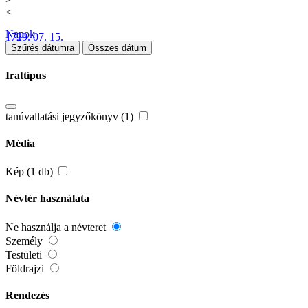
<
Napok
1729. 07. 15.
Szűrés dátumra
Összes dátum
Irattípus
tanúvallatási jegyzőkönyv (1)
Média
Kép (1 db)
Névtér használata
Ne használja a névteret
Személy
Testületi
Földrajzi
Rendezés