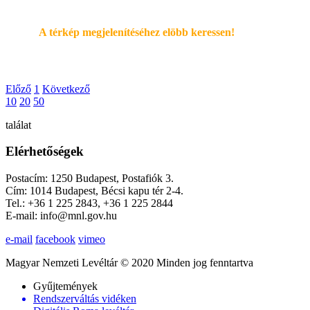
A térkép megjelenítéséhez elöbb keressen!
Előző
1
Következő
10
20
50
találat
Elérhetőségek
Postacím: 1250 Budapest, Postafiók 3.
Cím: 1014 Budapest, Bécsi kapu tér 2-4.
Tel.: +36 1 225 2843, +36 1 225 2844
E-mail: info@mnl.gov.hu
e-mail
facebook
vimeo
Magyar Nemzeti Levéltár © 2020 Minden jog fenntartva
Gyűjtemények
Rendszerváltás vidéken