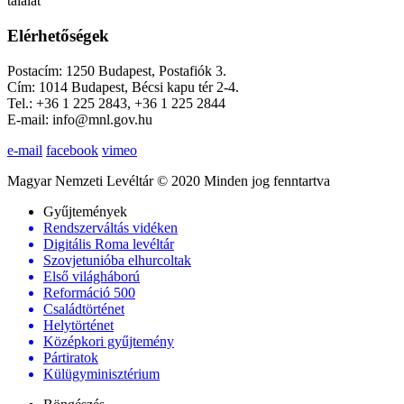
találat
Elérhetőségek
Postacím: 1250 Budapest, Postafiók 3.
Cím: 1014 Budapest, Bécsi kapu tér 2-4.
Tel.: +36 1 225 2843, +36 1 225 2844
E-mail: info@mnl.gov.hu
e-mail
facebook
vimeo
Magyar Nemzeti Levéltár © 2020 Minden jog fenntartva
Gyűjtemények
Rendszerváltás vidéken
Digitális Roma levéltár
Szovjetunióba elhurcoltak
Első világháború
Reformáció 500
Családtörténet
Helytörténet
Középkori gyűjtemény
Pártiratok
Külügyminisztérium