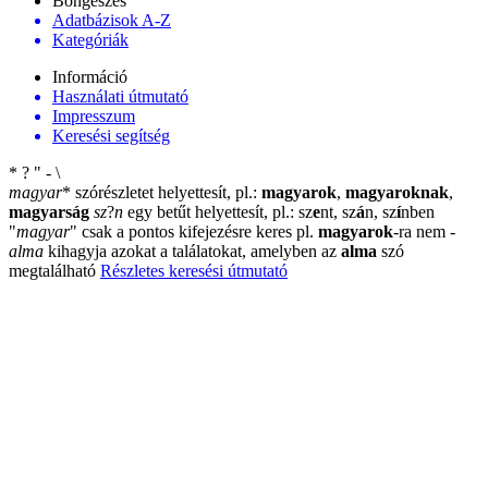
Böngészés
Adatbázisok A-Z
Kategóriák
Információ
Használati útmutató
Impresszum
Keresési segítség
*
?
"
-
\
magyar
*
szórészletet helyettesít, pl.:
magyarok
,
magyaroknak
,
magyarság
sz
?
n
egy betűt helyettesít, pl.: sz
e
nt, sz
á
n, sz
í
nben
"
magyar
"
csak a pontos kifejezésre keres pl.
magyarok
-ra nem
-
alma
kihagyja azokat a találatokat, amelyben az
alma
szó
megtalálható
Részletes keresési útmutató