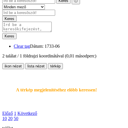
Keres
ⓘ
Keres
Keres
Clear tag
Dátum: 1733-06
2 találat / 1 földrajzi koordinátával
(0,01 másodperc)
ikon nézet
lista nézet
térkép
A térkép megjelenítéséhez elöbb keressen!
Előző
1
Következő
10
20
50