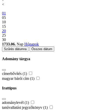
<
01
05
10
15
20
25
30
1733.06.
Nap
Hónapok
Szűrés dátumra
Összes dátum
Adomány tárgya
címerbővítés (1)
magyar bárói cím (1)
Irattípus
adománylevél (1)
tanúvallatási jegyzőkönyv (1)