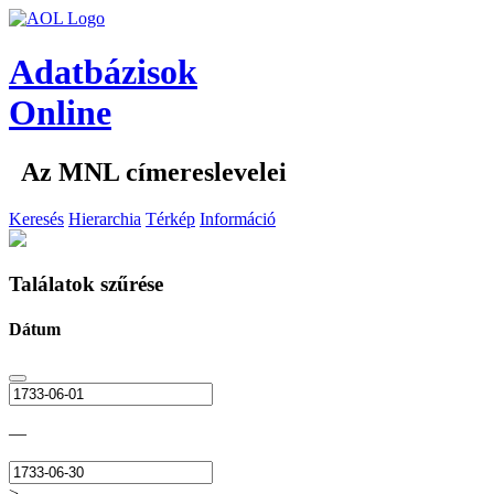
Adatbázisok
Online
Az MNL címereslevelei
Keresés
Hierarchia
Térkép
Információ
Találatok szűrése
Dátum
—
>