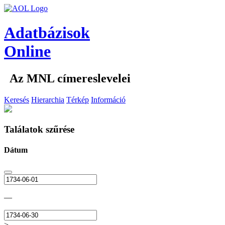
Adatbázisok
Online
Az MNL címereslevelei
Keresés
Hierarchia
Térkép
Információ
Találatok szűrése
Dátum
—
>