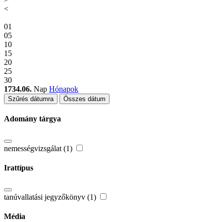
<
01
05
10
15
20
25
30
1734.06.
Nap
Hónapok
Szűrés dátumra
Összes dátum
Adomány tárgya
nemességvizsgálat (1)
Irattípus
tanúvallatási jegyzőkönyv (1)
Média