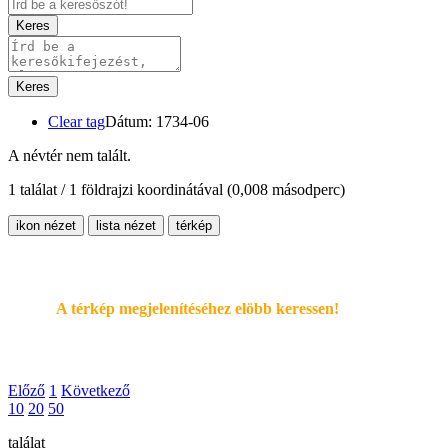
Keres
Keres
Clear tag
Dátum: 1734-06
A névtér nem talált.
1 találat / 1 földrajzi koordinátával
(0,008 másodperc)
ikon nézet
lista nézet
térkép
A térkép megjelenítéséhez elöbb keressen!
Előző
1
Következő
10
20
50
találat