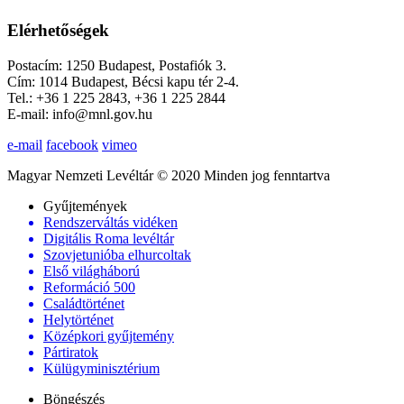
Elérhetőségek
Postacím: 1250 Budapest, Postafiók 3.
Cím: 1014 Budapest, Bécsi kapu tér 2-4.
Tel.: +36 1 225 2843, +36 1 225 2844
E-mail: info@mnl.gov.hu
e-mail
facebook
vimeo
Magyar Nemzeti Levéltár © 2020 Minden jog fenntartva
Gyűjtemények
Rendszerváltás vidéken
Digitális Roma levéltár
Szovjetunióba elhurcoltak
Első világháború
Reformáció 500
Családtörténet
Helytörténet
Középkori gyűjtemény
Pártiratok
Külügyminisztérium
Böngészés