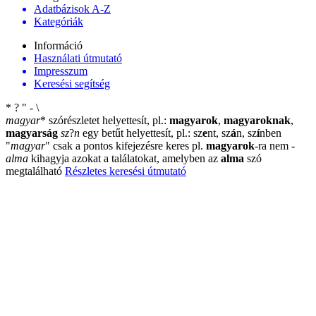
Adatbázisok A-Z
Kategóriák
Információ
Használati útmutató
Impresszum
Keresési segítség
*
?
"
-
\
magyar
*
szórészletet helyettesít, pl.:
magyarok
,
magyaroknak
,
magyarság
sz
?
n
egy betűt helyettesít, pl.: sz
e
nt, sz
á
n, sz
í
nben
"
magyar
"
csak a pontos kifejezésre keres pl.
magyarok
-ra nem
-
alma
kihagyja azokat a találatokat, amelyben az
alma
szó
megtalálható
Részletes keresési útmutató