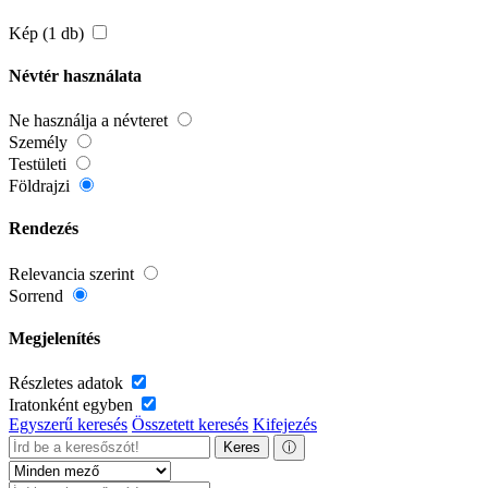
Kép (1 db)
Névtér használata
Ne használja a névteret
Személy
Testületi
Földrajzi
Rendezés
Relevancia szerint
Sorrend
Megjelenítés
Részletes adatok
Iratonként egyben
Egyszerű keresés
Összetett keresés
Kifejezés
Keres
ⓘ