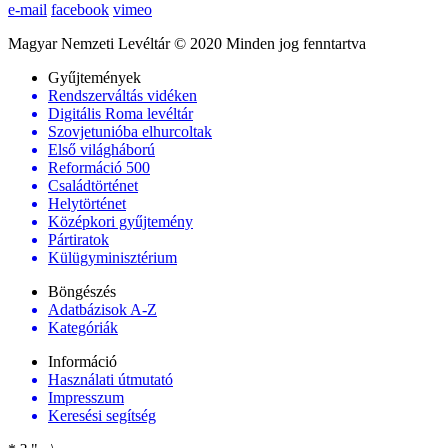
e-mail
facebook
vimeo
Magyar Nemzeti Levéltár © 2020 Minden jog fenntartva
Gyűjtemények
Rendszerváltás vidéken
Digitális Roma levéltár
Szovjetunióba elhurcoltak
Első világháború
Reformáció 500
Családtörténet
Helytörténet
Középkori gyűjtemény
Pártiratok
Külügyminisztérium
Böngészés
Adatbázisok A-Z
Kategóriák
Információ
Használati útmutató
Impresszum
Keresési segítség