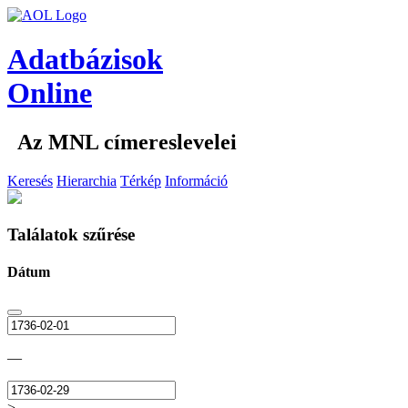
Adatbázisok
Online
Az MNL címereslevelei
Keresés
Hierarchia
Térkép
Információ
Találatok szűrése
Dátum
—
>