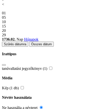
<
01
05
10
15
20
29
1736.02.
Nap
Hónapok
Szűrés dátumra
Összes dátum
Irattípus
tanúvallatási jegyzőkönyv (1)
Média
Kép (1 db)
Névtér használata
Ne használja a névteret