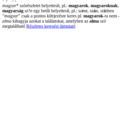
*
?
"
-
\
magyar
*
szórészletet helyettesít, pl.:
magyarok
,
magyaroknak
,
magyarság
sz
?
n
egy betűt helyettesít, pl.: sz
e
nt, sz
á
n, sz
í
nben
"
magyar
"
csak a pontos kifejezésre keres pl.
magyarok
-ra nem
-
alma
kihagyja azokat a találatokat, amelyben az
alma
szó
megtalálható
Részletes keresési útmutató