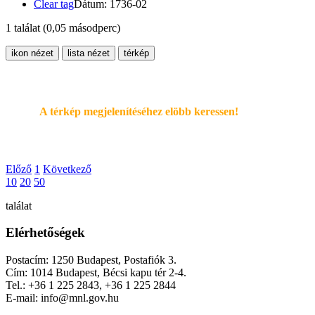
Clear tag
Dátum: 1736-02
1 találat
(0,05 másodperc)
ikon nézet
lista nézet
térkép
A térkép megjelenítéséhez elöbb keressen!
Előző
1
Következő
10
20
50
találat
Elérhetőségek
Postacím: 1250 Budapest, Postafiók 3.
Cím: 1014 Budapest, Bécsi kapu tér 2-4.
Tel.: +36 1 225 2843, +36 1 225 2844
E-mail: info@mnl.gov.hu