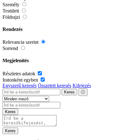
Személy
Testületi
Földrajzi
Rendezés
Relevancia szerint
Sorrend
Megjelenítés
Részletes adatok
Iratonként egyben
Egyszerű keresés
Összetett keresés
Kifejezés
Keres
ⓘ
Keres
Keres