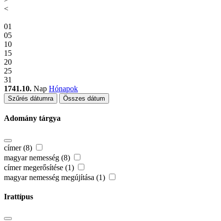
<
01
05
10
15
20
25
31
1741.10.
Nap
Hónapok
Szűrés dátumra
Összes dátum
Adomány tárgya
címer (8)
magyar nemesség (8)
címer megerősítése (1)
magyar nemesség megújítása (1)
Irattípus