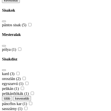
kevesebb
Sisakok
pántos sisak (5)
Mesteralak
pólya (1)
Sisakdísz
kard (3)
oroszlán (2)
egyszarvú (1)
pelikán (1)
pelikánfiókák (1)
több
kevesebb
páncélos kar (1)
sasszárny (1)