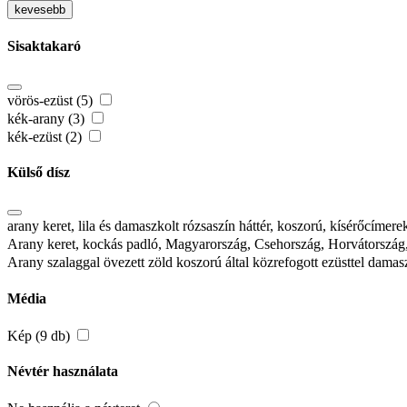
kevesebb
Sisaktakaró
vörös-ezüst (5)
kék-arany (3)
kék-ezüst (2)
Külső dísz
arany keret, lila és damaszkolt rózsaszín háttér, koszorú, kísérőcím
Arany keret, kockás padló, Magyarország, Csehország, Horvátország
Arany szalaggal övezett zöld koszorú által közrefogott ezüsttel dam
Média
Kép (9 db)
Névtér használata