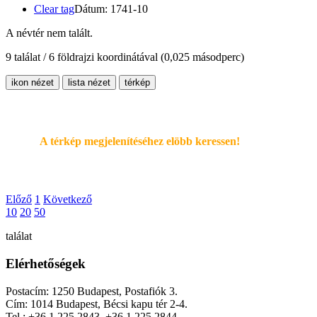
Clear tag
Dátum: 1741-10
A névtér nem talált.
9 találat / 6 földrajzi koordinátával
(0,025 másodperc)
ikon nézet
lista nézet
térkép
A térkép megjelenítéséhez elöbb keressen!
Előző
1
Következő
10
20
50
találat
Elérhetőségek
Postacím: 1250 Budapest, Postafiók 3.
Cím: 1014 Budapest, Bécsi kapu tér 2-4.
Tel.: +36 1 225 2843, +36 1 225 2844