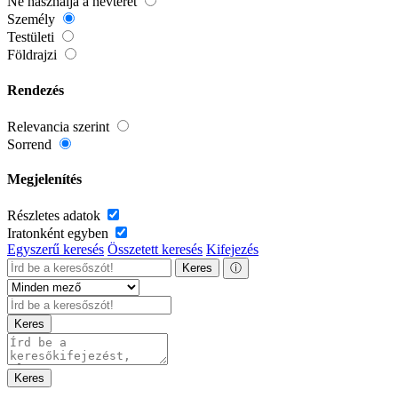
Ne használja a névteret
Személy
Testületi
Földrajzi
Rendezés
Relevancia szerint
Sorrend
Megjelenítés
Részletes adatok
Iratonként egyben
Egyszerű keresés
Összetett keresés
Kifejezés
Keres
ⓘ
Keres
Keres