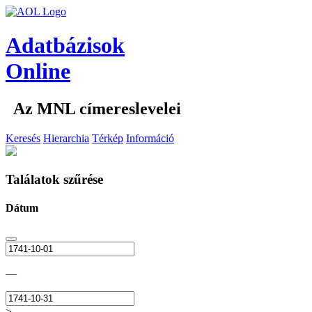
Adatbázisok
Online
Az MNL címereslevelei
Keresés
Hierarchia
Térkép
Információ
Találatok szűrése
Dátum
—
>