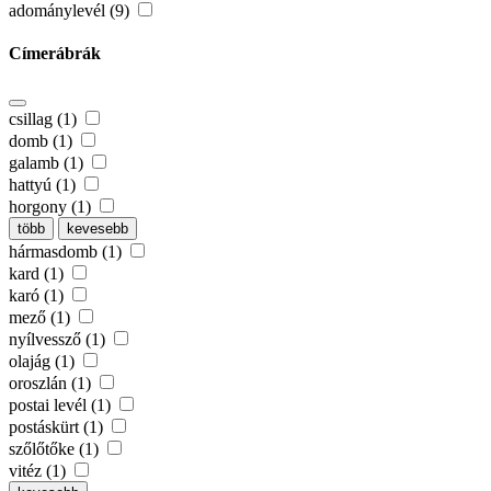
adománylevél (9)
Címerábrák
csillag (1)
domb (1)
galamb (1)
hattyú (1)
horgony (1)
több
kevesebb
hármasdomb (1)
kard (1)
karó (1)
mező (1)
nyílvessző (1)
olajág (1)
oroszlán (1)
postai levél (1)
postáskürt (1)
szőlőtőke (1)
vitéz (1)