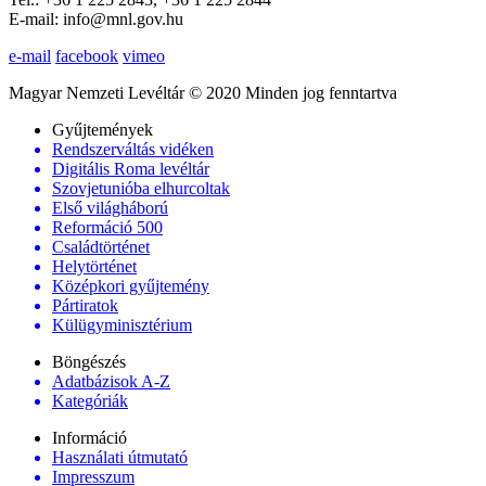
E-mail: info@mnl.gov.hu
e-mail
facebook
vimeo
Magyar Nemzeti Levéltár © 2020 Minden jog fenntartva
Gyűjtemények
Rendszerváltás vidéken
Digitális Roma levéltár
Szovjetunióba elhurcoltak
Első világháború
Reformáció 500
Családtörténet
Helytörténet
Középkori gyűjtemény
Pártiratok
Külügyminisztérium
Böngészés
Adatbázisok A-Z
Kategóriák
Információ
Használati útmutató
Impresszum