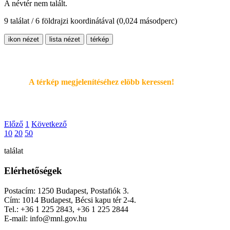
A névtér nem talált.
9 találat / 6 földrajzi koordinátával
(0,024 másodperc)
ikon nézet
lista nézet
térkép
A térkép megjelenítéséhez elöbb keressen!
Előző
1
Következő
10
20
50
találat
Elérhetőségek
Postacím: 1250 Budapest, Postafiók 3.
Cím: 1014 Budapest, Bécsi kapu tér 2-4.
Tel.: +36 1 225 2843, +36 1 225 2844
E-mail: info@mnl.gov.hu