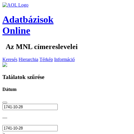
Adatbázisok
Online
Az MNL címereslevelei
Keresés
Hierarchia
Térkép
Információ
Találatok szűrése
Dátum
—
>