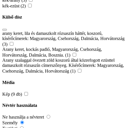
kék-arany (3)
kék-ezüst (2)
Külső dísz
arany keret, lila és damaszkolt rózsaszín háttér, koszorú,
kísérőcímerek: Magyarország, Csehország, Dalmácia, Horvátország
(3)
Arany keret, kockás padló, Magyarország, Csehország,
Horvátország, Dalmácia, Bosznia. (1)
Arany szalaggal övezett zöld koszorú által közrefogott ezüsttel
damaszkolt rózsaszín címerszőnyeg. Kísérőcímerek: Magyarország,
Csehország, Dalmácia, Horvátország (1)
Média
Kép (9 db)
Névtér használata
Ne használja a névteret
Személy