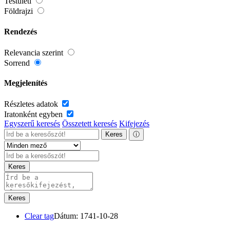
Testületi
Földrajzi
Rendezés
Relevancia szerint
Sorrend
Megjelenítés
Részletes adatok
Iratonként egyben
Egyszerű keresés
Összetett keresés
Kifejezés
Keres
ⓘ
Keres
Keres
Clear tag
Dátum: 1741-10-28