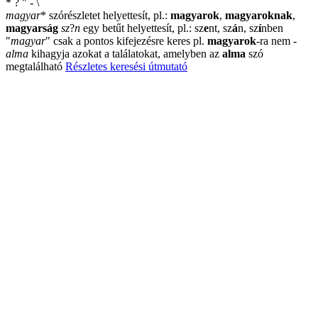
*
?
"
-
\
magyar
*
szórészletet helyettesít, pl.:
magyarok
,
magyaroknak
,
magyarság
sz
?
n
egy betűt helyettesít, pl.: sz
e
nt, sz
á
n, sz
í
nben
"
magyar
"
csak a pontos kifejezésre keres pl.
magyarok
-ra nem
-
alma
kihagyja azokat a találatokat, amelyben az
alma
szó
megtalálható
Részletes keresési útmutató