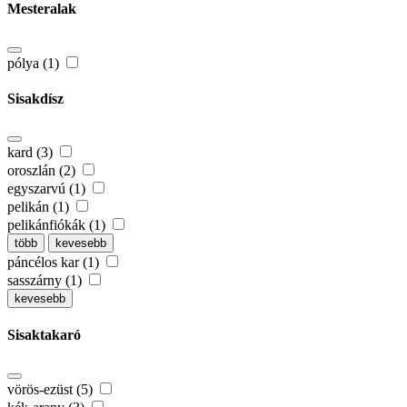
Mesteralak
pólya (1)
Sisakdísz
kard (3)
oroszlán (2)
egyszarvú (1)
pelikán (1)
pelikánfiókák (1)
több
kevesebb
páncélos kar (1)
sasszárny (1)
kevesebb
Sisaktakaró
vörös-ezüst (5)