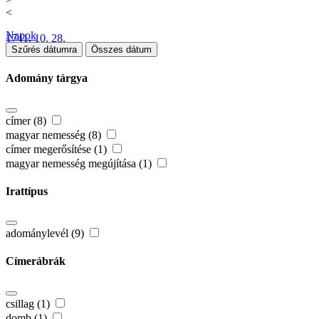
<
Napok
1741. 10. 28.
Szűrés dátumra
Összes dátum
Adomány tárgya
címer (8)
magyar nemesség (8)
címer megerősítése (1)
magyar nemesség megújítása (1)
Irattípus
adománylevél (9)
Címerábrák
csillag (1)
domb (1)