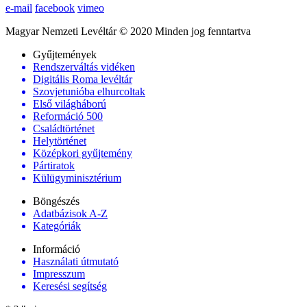
e-mail
facebook
vimeo
Magyar Nemzeti Levéltár © 2020 Minden jog fenntartva
Gyűjtemények
Rendszerváltás vidéken
Digitális Roma levéltár
Szovjetunióba elhurcoltak
Első világháború
Reformáció 500
Családtörténet
Helytörténet
Középkori gyűjtemény
Pártiratok
Külügyminisztérium
Böngészés
Adatbázisok A-Z
Kategóriák
Információ
Használati útmutató
Impresszum
Keresési segítség