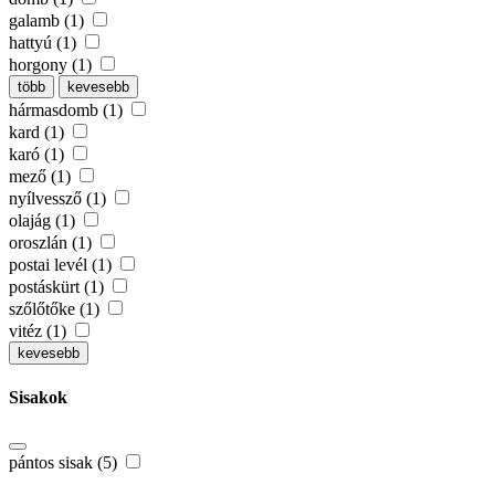
galamb (1)
hattyú (1)
horgony (1)
több
kevesebb
hármasdomb (1)
kard (1)
karó (1)
mező (1)
nyílvessző (1)
olajág (1)
oroszlán (1)
postai levél (1)
postáskürt (1)
szőlőtőke (1)
vitéz (1)
kevesebb
Sisakok
pántos sisak (5)