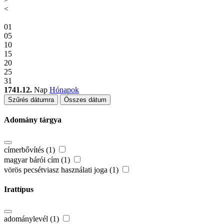
<
01
05
10
15
20
25
31
1741.12.
Nap
Hónapok
Szűrés dátumra
Összes dátum
Adomány tárgya
címerbővítés (1)
magyar bárói cím (1)
vörös pecsétviasz használati joga (1)
Irattípus
adománylevél (1)