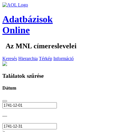
Adatbázisok
Online
Az MNL címereslevelei
Keresés
Hierarchia
Térkép
Információ
Találatok szűrése
Dátum
—
>