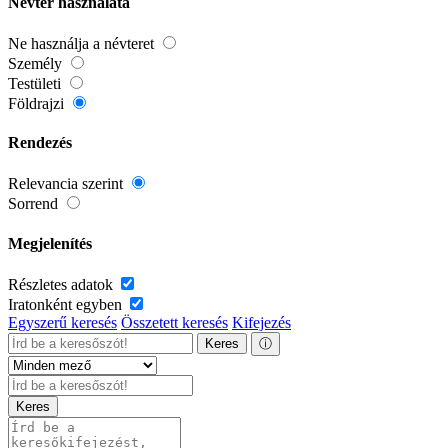
Névtér használata
Ne használja a névteret
Személy
Testületi
Földrajzi
Rendezés
Relevancia szerint
Sorrend
Megjelenítés
Részletes adatok
Iratonként egyben
Egyszerű keresés
Összetett keresés
Kifejezés
Keres
ⓘ
Keres