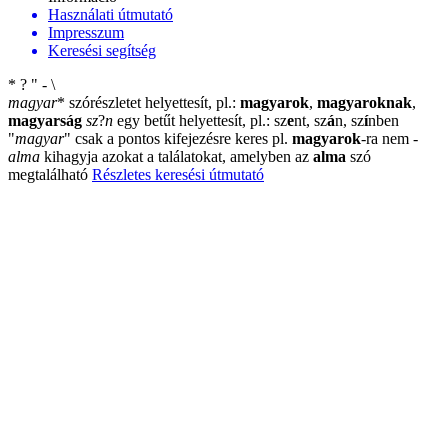
Használati útmutató
Impresszum
Keresési segítség
*
?
"
-
\
magyar
*
szórészletet helyettesít, pl.:
magyarok
,
magyaroknak
,
magyarság
sz
?
n
egy betűt helyettesít, pl.: sz
e
nt, sz
á
n, sz
í
nben
"
magyar
"
csak a pontos kifejezésre keres pl.
magyarok
-ra nem
-
alma
kihagyja azokat a találatokat, amelyben az
alma
szó
megtalálható
Részletes keresési útmutató