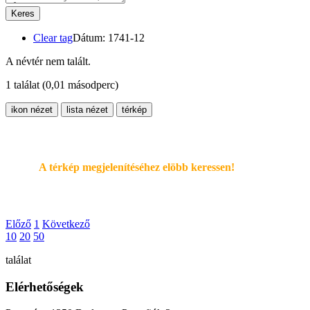
Keres
Clear tag
Dátum: 1741-12
A névtér nem talált.
1 találat
(0,01 másodperc)
ikon nézet
lista nézet
térkép
A térkép megjelenítéséhez elöbb keressen!
Előző
1
Következő
10
20
50
találat
Elérhetőségek