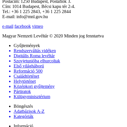
Postacím: 1250 Budapest, Postafiók 3.
Cím: 1014 Budapest, Bécsi kapu tér 2-4.
Tel.: +36 1 225 2843, +36 1 225 2844
E-mail: info@mnl.gov.hu
e-mail
facebook
vimeo
Magyar Nemzeti Levéltár © 2020 Minden jog fenntartva
Gyűjtemények
Rendszerváltás vidéken
Digitális Roma levéltár
Szovjetunióba elhurcoltak
Első világháború
Reformáció 500
Családtörténet
Helytörténet
Középkori gyűjtemény
Pártiratok
Külügyminisztérium
Böngészés
Adatbázisok A-Z
Kategóriák
Információ