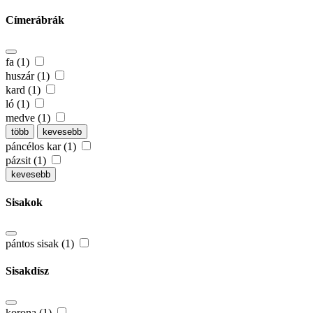
Címerábrák
fa (1)
huszár (1)
kard (1)
ló (1)
medve (1)
több
kevesebb
páncélos kar (1)
pázsit (1)
kevesebb
Sisakok
pántos sisak (1)
Sisakdísz
korona (1)