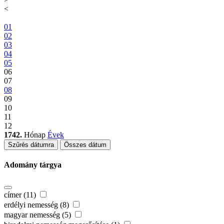
<
01
02
03
04
05
06
07
08
09
10
11
12
1742.
Hónap
Évek
Szűrés dátumra
Összes dátum
Adomány tárgya
címer (11)
erdélyi nemesség (8)
magyar nemesség (5)