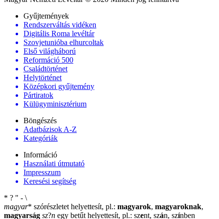
Gyűjtemények
Rendszerváltás vidéken
Digitális Roma levéltár
Szovjetunióba elhurcoltak
Első világháború
Reformáció 500
Családtörténet
Helytörténet
Középkori gyűjtemény
Pártiratok
Külügyminisztérium
Böngészés
Adatbázisok A-Z
Kategóriák
Információ
Használati útmutató
Impresszum
Keresési segítség
*
?
"
-
\
magyar
*
szórészletet helyettesít, pl.:
magyarok
,
magyaroknak
,
magyarság
sz
?
n
egy betűt helyettesít, pl.: sz
e
nt, sz
á
n, sz
í
nben