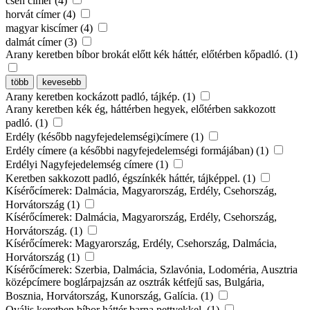
cseh címer (4)
horvát címer (4)
magyar kiscímer (4)
dalmát címer (3)
Arany keretben bíbor brokát előtt kék háttér, előtérben kőpadló. (1)
több
kevesebb
Arany keretben kockázott padló, tájkép. (1)
Arany keretben kék ég, háttérben hegyek, előtérben sakkozott
padló. (1)
Erdély (később nagyfejedelemségi)címere (1)
Erdély címere (a későbbi nagyfejedelemségi formájában) (1)
Erdélyi Nagyfejedelemség címere (1)
Keretben sakkozott padló, égszínkék háttér, tájképpel. (1)
Kísérőcímerek: Dalmácia, Magyarország, Erdély, Csehország,
Horvátország (1)
Kísérőcímerek: Dalmácia, Magyarország, Erdély, Csehország,
Horvátország. (1)
Kísérőcímerek: Magyarország, Erdély, Csehország, Dalmácia,
Horvátország (1)
Kísérőcímerek: Szerbia, Dalmácia, Szlavónia, Lodoméria, Ausztria
középcímere boglárpajzsán az osztrák kétfejű sas, Bulgária,
Bosznia, Horvátország, Kunország, Galícia. (1)
Ovális keretben bíbor háttér barna pettyekkel. (1)