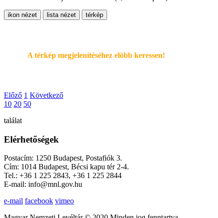
ikon nézet
lista nézet
térkép
A térkép megjelenítéséhez elöbb keressen!
Előző
1
Következő
10
20
50
találat
Elérhetőségek
Postacím: 1250 Budapest, Postafiók 3.
Cím: 1014 Budapest, Bécsi kapu tér 2-4.
Tel.: +36 1 225 2843, +36 1 225 2844
E-mail: info@mnl.gov.hu
e-mail
facebook
vimeo
Magyar Nemzeti Levéltár © 2020 Minden jog fenntartva