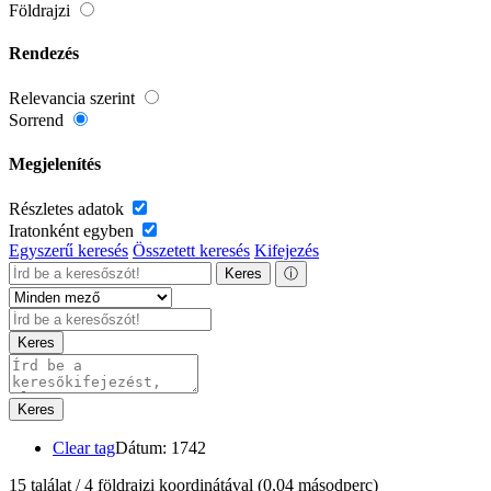
Földrajzi
Rendezés
Relevancia szerint
Sorrend
Megjelenítés
Részletes adatok
Iratonként egyben
Egyszerű keresés
Összetett keresés
Kifejezés
Keres
ⓘ
Keres
Keres
Clear tag
Dátum: 1742
15 találat / 4 földrajzi koordinátával
(0,04 másodperc)