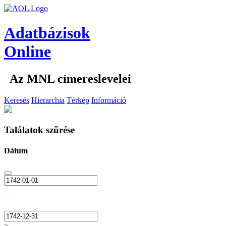
Adatbázisok
Online
Az MNL címereslevelei
Keresés
Hierarchia
Térkép
Információ
Találatok szűrése
Dátum
—
>