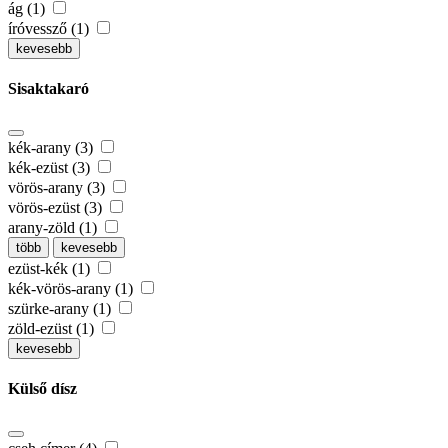
ág (1)
íróvessző (1)
kevesebb
Sisaktakaró
kék-arany (3)
kék-ezüst (3)
vörös-arany (3)
vörös-ezüst (3)
arany-zöld (1)
több
kevesebb
ezüst-kék (1)
kék-vörös-arany (1)
szürke-arany (1)
zöld-ezüst (1)
kevesebb
Külső dísz