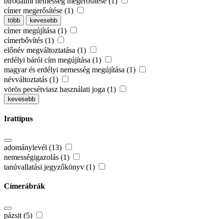
birodalmi nemesség megerősítése (1)
címer megerősítése (1)
több
kevesebb
címer megújítása (1)
címerbővítés (1)
előnév megváltoztatása (1)
erdélyi bárói cím megújítása (1)
magyar és erdélyi nemesség megújítása (1)
névváltoztatás (1)
vörös pecsétviasz használati joga (1)
kevesebb
Irattípus
adománylevél (13)
nemességigazolás (1)
tanúvallatási jegyzőkönyv (1)
Címerábrák
pázsit (5)