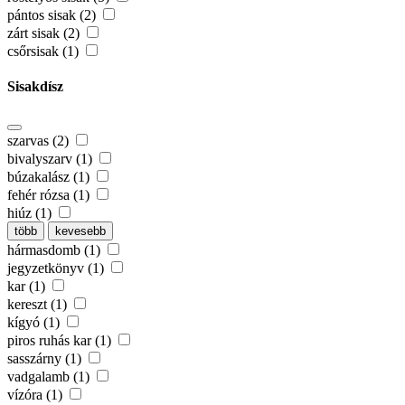
pántos sisak (2)
zárt sisak (2)
csőrsisak (1)
Sisakdísz
szarvas (2)
bivalyszarv (1)
búzakalász (1)
fehér rózsa (1)
hiúz (1)
több
kevesebb
hármasdomb (1)
jegyzetkönyv (1)
kar (1)
kereszt (1)
kígyó (1)
piros ruhás kar (1)
sasszárny (1)
vadgalamb (1)
vízóra (1)