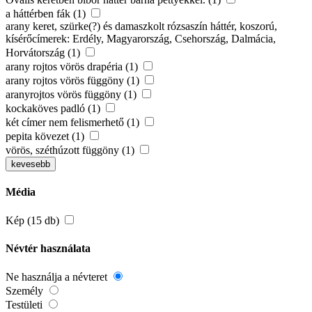
a háttérben fák (1)
arany keret, szürke(?) és damaszkolt rózsaszín háttér, koszorú,
kísérőcímerek: Erdély, Magyarország, Csehország, Dalmácia,
Horvátország (1)
arany rojtos vörös drapéria (1)
arany rojtos vörös függöny (1)
aranyrojtos vörös függöny (1)
kockaköves padló (1)
két címer nem felismerhető (1)
pepita kövezet (1)
vörös, széthúzott függöny (1)
kevesebb
Média
Kép (15 db)
Névtér használata
Ne használja a névteret
Személy
Testületi