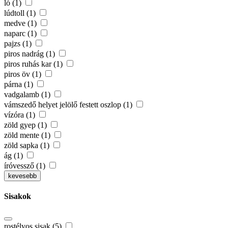
ló (1)
lúdtoll (1)
medve (1)
naparc (1)
pajzs (1)
piros nadrág (1)
piros ruhás kar (1)
piros öv (1)
párna (1)
vadgalamb (1)
vámszedő helyet jelölő festett oszlop (1)
vízóra (1)
zöld gyep (1)
zöld mente (1)
zöld sapka (1)
ág (1)
íróvessző (1)
kevesebb
Sisakok
rostélyos sisak (5)