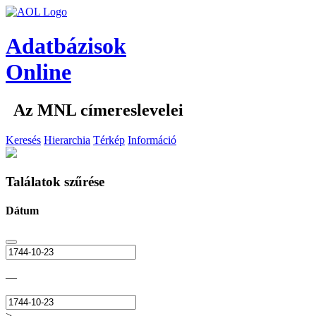
Adatbázisok
Online
Az MNL címereslevelei
Keresés
Hierarchia
Térkép
Információ
Találatok szűrése
Dátum
—
>