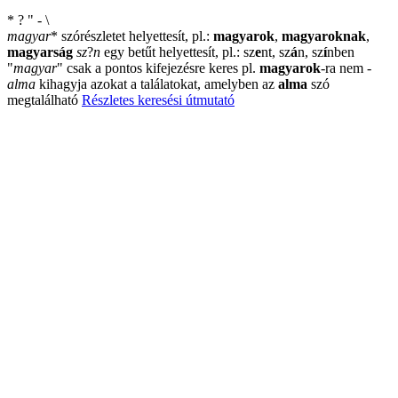
*
?
"
-
\
magyar
*
szórészletet helyettesít, pl.:
magyarok
,
magyaroknak
,
magyarság
sz
?
n
egy betűt helyettesít, pl.: sz
e
nt, sz
á
n, sz
í
nben
"
magyar
"
csak a pontos kifejezésre keres pl.
magyarok
-ra nem
-
alma
kihagyja azokat a találatokat, amelyben az
alma
szó
megtalálható
Részletes keresési útmutató