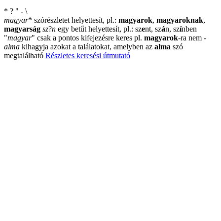
*
?
"
-
\
magyar
*
szórészletet helyettesít, pl.:
magyarok
,
magyaroknak
,
magyarság
sz
?
n
egy betűt helyettesít, pl.: sz
e
nt, sz
á
n, sz
í
nben
"
magyar
"
csak a pontos kifejezésre keres pl.
magyarok
-ra nem
-
alma
kihagyja azokat a találatokat, amelyben az
alma
szó
megtalálható
Részletes keresési útmutató