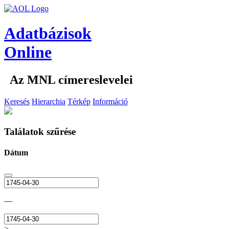
Adatbázisok
Online
Az MNL címereslevelei
Keresés
Hierarchia
Térkép
Információ
Találatok szűrése
Dátum
—
>