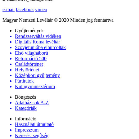
e-mail
facebook
vimeo
Magyar Nemzeti Levéltár © 2020 Minden jog fenntartva
Gyűjtemények
Rendszerváltás vidéken
Digitális Roma levéltár
Szovjetunióba elhurcoltak
Első világháború
Reformáció 500
Családtörténet
Helytörténet
Középkori gyűjtemény
Pártiratok
Külügyminisztérium
Böngészés
Adatbázisok A-Z
Kategóriák
Információ
Használati útmutató
Impresszum
Keresési segítség