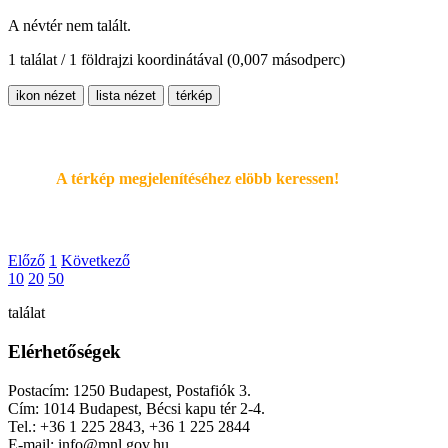
A névtér nem talált.
1 találat / 1 földrajzi koordinátával
(0,007 másodperc)
ikon nézet
lista nézet
térkép
A térkép megjelenítéséhez elöbb keressen!
Előző
1
Következő
10
20
50
találat
Elérhetőségek
Postacím: 1250 Budapest, Postafiók 3.
Cím: 1014 Budapest, Bécsi kapu tér 2-4.
Tel.: +36 1 225 2843, +36 1 225 2844
E-mail: info@mnl.gov.hu