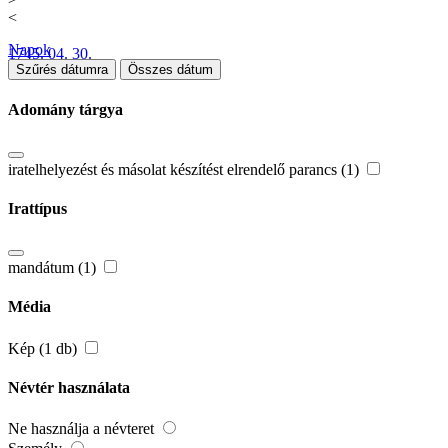
<
Napok
1745. 04. 30.
Szűrés dátumra
Összes dátum
Adomány tárgya
iratelhelyezést és másolat készítést elrendelő parancs (1)
Irattípus
mandátum (1)
Média
Kép (1 db)
Névtér használata
Ne használja a névteret