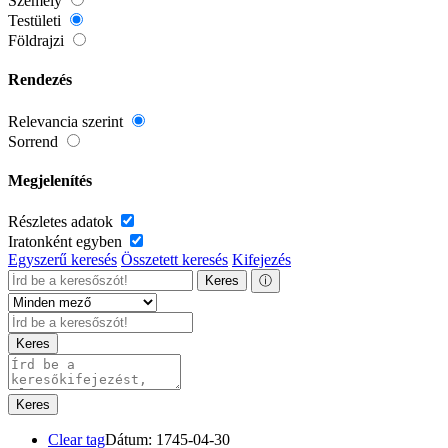
Személy
Testületi
Földrajzi
Rendezés
Relevancia szerint
Sorrend
Megjelenítés
Részletes adatok
Iratonként egyben
Egyszerű keresés
Összetett keresés
Kifejezés
Keres
ⓘ
Keres
Keres
Clear tag
Dátum: 1745-04-30