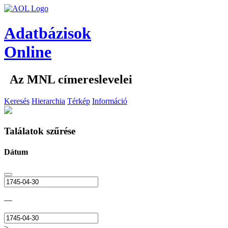
Adatbázisok
Online
Az MNL címereslevelei
Keresés
Hierarchia
Térkép
Információ
Találatok szűrése
Dátum
—
>