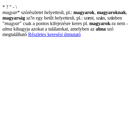
*
?
"
-
\
magyar
*
szórészletet helyettesít, pl.:
magyarok
,
magyaroknak
,
magyarság
sz
?
n
egy betűt helyettesít, pl.: sz
e
nt, sz
á
n, sz
í
nben
"
magyar
"
csak a pontos kifejezésre keres pl.
magyarok
-ra nem
-
alma
kihagyja azokat a találatokat, amelyben az
alma
szó
megtalálható
Részletes keresési útmutató