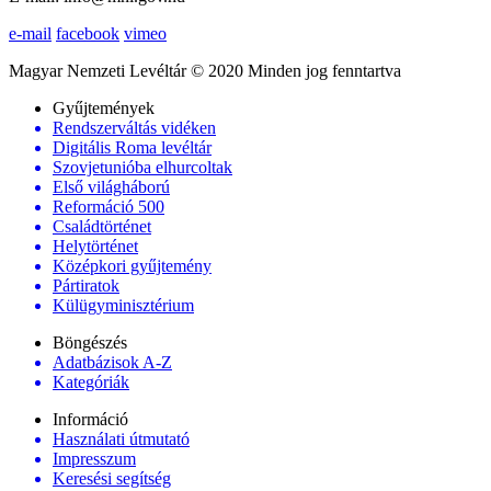
e-mail
facebook
vimeo
Magyar Nemzeti Levéltár © 2020 Minden jog fenntartva
Gyűjtemények
Rendszerváltás vidéken
Digitális Roma levéltár
Szovjetunióba elhurcoltak
Első világháború
Reformáció 500
Családtörténet
Helytörténet
Középkori gyűjtemény
Pártiratok
Külügyminisztérium
Böngészés
Adatbázisok A-Z
Kategóriák
Információ
Használati útmutató
Impresszum
Keresési segítség