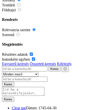
Személy
Testületi
Földrajzi
Rendezés
Relevancia szerint
Sorrend
Megjelenítés
Részletes adatok
Iratonként egyben
Egyszerű keresés
Összetett keresés
Kifejezés
Keres
ⓘ
Keres
Keres
Clear tag
Dátum: 1745-04-30