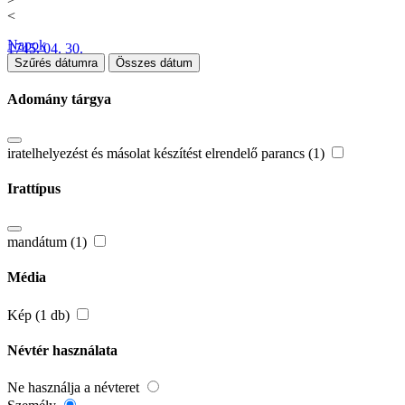
<
Napok
1745. 04. 30.
Szűrés dátumra
Összes dátum
Adomány tárgya
iratelhelyezést és másolat készítést elrendelő parancs (1)
Irattípus
mandátum (1)
Média
Kép (1 db)
Névtér használata
Ne használja a névteret