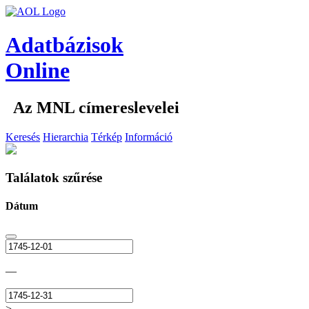
Adatbázisok
Online
Az MNL címereslevelei
Keresés
Hierarchia
Térkép
Információ
Találatok szűrése
Dátum
—
>