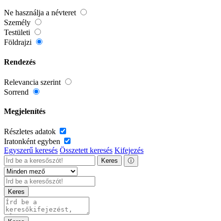
Ne használja a névteret
Személy
Testületi
Földrajzi
Rendezés
Relevancia szerint
Sorrend
Megjelenítés
Részletes adatok
Iratonként egyben
Egyszerű keresés
Összetett keresés
Kifejezés
Keres
ⓘ
Keres