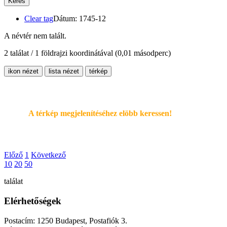
Keres
Clear tag
Dátum: 1745-12
A névtér nem talált.
2 találat / 1 földrajzi koordinátával
(0,01 másodperc)
ikon nézet
lista nézet
térkép
A térkép megjelenítéséhez elöbb keressen!
Előző
1
Következő
10
20
50
találat
Elérhetőségek
Postacím: 1250 Budapest, Postafiók 3.