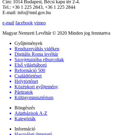
Cím: 1014 Budapest, Bécsi kapu tér 2-4.
Tel.: +36 1 225 2843, +36 1 225 2844
E-mail: info@mnl.gov.hu
e-mail
facebook
vimeo
Magyar Nemzeti Levéltár © 2020 Minden jog fenntartva
Gyűjtemények
Rendszerváltás vidéken
Digitális Roma levéltár
Szovjetunióba elhurcoltak
Első világháború
Reformáció 500
Családtörténet
Helytörténet
Középkori gyűjtemény
Pártiratok
Külügyminisztérium
Böngészés
Adatbázisok A-Z
Kategóriák
Információ
Használati útmutató