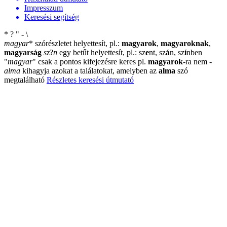
Impresszum
Keresési segítség
*
?
"
-
\
magyar
*
szórészletet helyettesít, pl.:
magyarok
,
magyaroknak
,
magyarság
sz
?
n
egy betűt helyettesít, pl.: sz
e
nt, sz
á
n, sz
í
nben
"
magyar
"
csak a pontos kifejezésre keres pl.
magyarok
-ra nem
-
alma
kihagyja azokat a találatokat, amelyben az
alma
szó
megtalálható
Részletes keresési útmutató