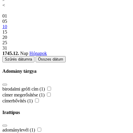
<
01
05
10
15
20
25
31
1745.12.
Nap
Hónapok
Szűrés dátumra
Összes dátum
Adomány tárgya
birodalmi grófi cím (1)
címer megerősítése (1)
címerbővítés (1)
Irattípus
adománylevél (1)