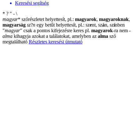
Keresési segítség
*
?
"
-
\
magyar
*
szórészletet helyettesít, pl.:
magyarok
,
magyaroknak
,
magyarság
sz
?
n
egy betűt helyettesít, pl.: sz
e
nt, sz
á
n, sz
í
nben
"
magyar
"
csak a pontos kifejezésre keres pl.
magyarok
-ra nem
-
alma
kihagyja azokat a találatokat, amelyben az
alma
szó
megtalálható
Részletes keresési útmutató