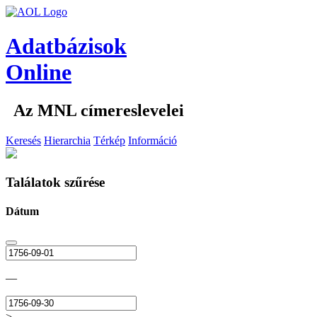
Adatbázisok
Online
Az MNL címereslevelei
Keresés
Hierarchia
Térkép
Információ
Találatok szűrése
Dátum
—
>