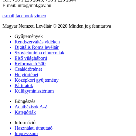
E-mail: info@mnl.gov.hu
e-mail
facebook
vimeo
Magyar Nemzeti Levéltár © 2020 Minden jog fenntartva
Gyűjtemények
Rendszerváltás vidéken
Digitális Roma levéltár
Szovjetunióba elhurcoltak
Első világháború
Reformáció 500
Családtörténet
Helytörténet
Középkori gyűjtemény
Pártiratok
Külügyminisztérium
Böngészés
Adatbázisok A-Z
Kategóriák
Információ
Használati útmutató
Impresszum