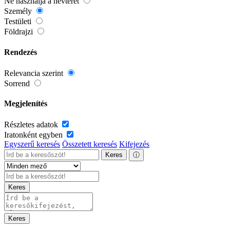
Ne használja a névteret
Személy
Testületi
Földrajzi
Rendezés
Relevancia szerint
Sorrend
Megjelenítés
Részletes adatok
Iratonként egyben
Egyszerű keresés
Összetett keresés
Kifejezés
Keres
ⓘ
Keres
Keres