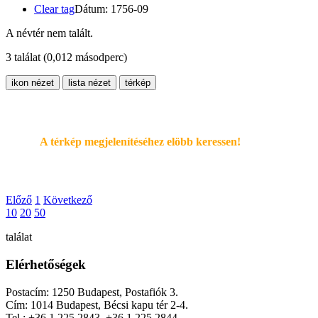
Clear tag
Dátum: 1756-09
A névtér nem talált.
3 találat
(0,012 másodperc)
ikon nézet
lista nézet
térkép
A térkép megjelenítéséhez elöbb keressen!
Előző
1
Következő
10
20
50
találat
Elérhetőségek
Postacím: 1250 Budapest, Postafiók 3.
Cím: 1014 Budapest, Bécsi kapu tér 2-4.
Tel.: +36 1 225 2843, +36 1 225 2844