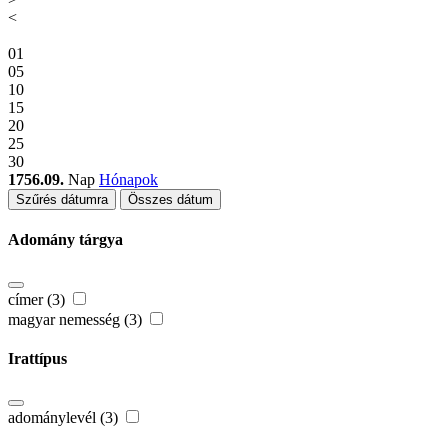
<
01
05
10
15
20
25
30
1756.09.
Nap
Hónapok
Szűrés dátumra
Összes dátum
Adomány tárgya
címer (3)
magyar nemesség (3)
Irattípus
adománylevél (3)