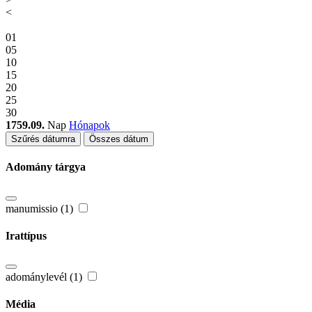
<
01
05
10
15
20
25
30
1759.09.
Nap
Hónapok
Szűrés dátumra
Összes dátum
Adomány tárgya
manumissio (1)
Irattípus
adománylevél (1)
Média