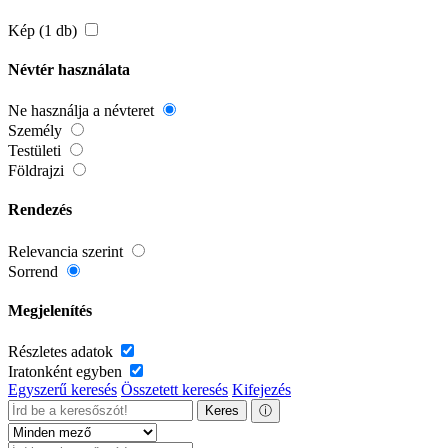
Kép (1 db)
Névtér használata
Ne használja a névteret
Személy
Testületi
Földrajzi
Rendezés
Relevancia szerint
Sorrend
Megjelenítés
Részletes adatok
Iratonként egyben
Egyszerű keresés
Összetett keresés
Kifejezés
Keres
ⓘ