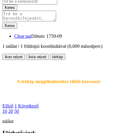
Keres
Keres
Clear tag
Dátum: 1759-09
1 találat / 1 földrajzi koordinátával
(0,009 másodperc)
ikon nézet
lista nézet
térkép
A térkép megjelenítéséhez elöbb keressen!
Előző
1
Következő
10
20
50
találat
Elérhetőségek