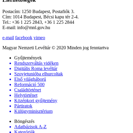
Postacím: 1250 Budapest, Postafiók 3.
Cím: 1014 Budapest, Bécsi kapu tér 2-4.
Tel.: +36 1 225 2843, +36 1 225 2844
E-mail: info@mnl.gov.hu
e-mail
facebook
vimeo
Magyar Nemzeti Levéltár © 2020 Minden jog fenntartva
Gyűjtemények
Rendszerváltás vidéken
Digitális Roma levéltár
Szovjetunióba elhurcoltak
Első világháború
Reformáció 500
Családtörténet
Helytörténet
Középkori gyűjtemény
Pártiratok
Külügyminisztérium
Böngészés
Adatbázisok A-Z
Kategóriák