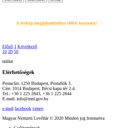
A térkép megjelenítéséhez elöbb keressen!
Előző
1
Következő
10
20
50
találat
Elérhetőségek
Postacím: 1250 Budapest, Postafiók 3.
Cím: 1014 Budapest, Bécsi kapu tér 2-4.
Tel.: +36 1 225 2843, +36 1 225 2844
E-mail: info@mnl.gov.hu
e-mail
facebook
vimeo
Magyar Nemzeti Levéltár © 2020 Minden jog fenntartva
Gyűjtemények