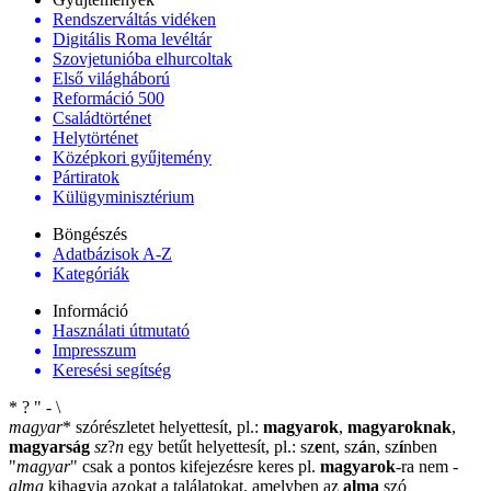
Rendszerváltás vidéken
Digitális Roma levéltár
Szovjetunióba elhurcoltak
Első világháború
Reformáció 500
Családtörténet
Helytörténet
Középkori gyűjtemény
Pártiratok
Külügyminisztérium
Böngészés
Adatbázisok A-Z
Kategóriák
Információ
Használati útmutató
Impresszum
Keresési segítség
*
?
"
-
\
magyar
*
szórészletet helyettesít, pl.:
magyarok
,
magyaroknak
,
magyarság
sz
?
n
egy betűt helyettesít, pl.: sz
e
nt, sz
á
n, sz
í
nben
"
magyar
"
csak a pontos kifejezésre keres pl.
magyarok
-ra nem
-
alma
kihagyja azokat a találatokat, amelyben az
alma
szó