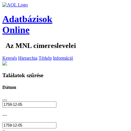
Adatbázisok
Online
Az MNL címereslevelei
Keresés
Hierarchia
Térkép
Információ
Találatok szűrése
Dátum
—
>