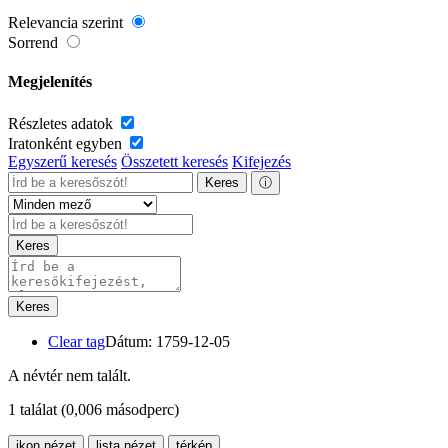
Relevancia szerint
Sorrend
Megjelenítés
Részletes adatok
Iratonként egyben
Egyszerű keresés
Összetett keresés
Kifejezés
Keres
ⓘ
Keres
Keres
Clear tag
Dátum: 1759-12-05
A névtér nem talált.
1 találat
(0,006 másodperc)
ikon nézet
lista nézet
térkép