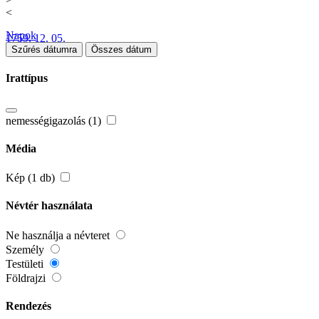
<
Napok
1759. 12. 05.
Szűrés dátumra
Összes dátum
Irattípus
nemességigazolás (1)
Média
Kép (1 db)
Névtér használata
Ne használja a névteret
Személy
Testületi
Földrajzi
Rendezés