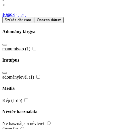
<
Napok
1760. 11. 21.
Szűrés dátumra
Összes dátum
Adomány tárgya
manumissio (1)
Irattípus
adománylevél (1)
Média
Kép (1 db)
Névtér használata
Ne használja a névteret