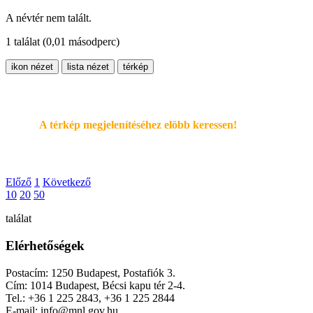
A névtér nem talált.
1 találat
(0,01 másodperc)
ikon nézet
lista nézet
térkép
A térkép megjelenítéséhez elöbb keressen!
Előző
1
Következő
10
20
50
találat
Elérhetőségek
Postacím: 1250 Budapest, Postafiók 3.
Cím: 1014 Budapest, Bécsi kapu tér 2-4.
Tel.: +36 1 225 2843, +36 1 225 2844
E-mail: info@mnl.gov.hu