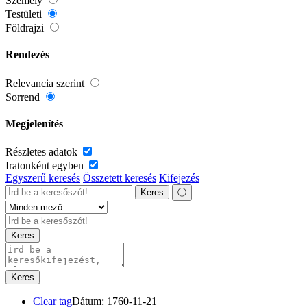
Személy
Testületi
Földrajzi
Rendezés
Relevancia szerint
Sorrend
Megjelenítés
Részletes adatok
Iratonként egyben
Egyszerű keresés
Összetett keresés
Kifejezés
Keres
ⓘ
Keres
Keres
Clear tag
Dátum: 1760-11-21