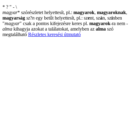
*
?
"
-
\
magyar
*
szórészletet helyettesít, pl.:
magyarok
,
magyaroknak
,
magyarság
sz
?
n
egy betűt helyettesít, pl.: sz
e
nt, sz
á
n, sz
í
nben
"
magyar
"
csak a pontos kifejezésre keres pl.
magyarok
-ra nem
-
alma
kihagyja azokat a találatokat, amelyben az
alma
szó
megtalálható
Részletes keresési útmutató