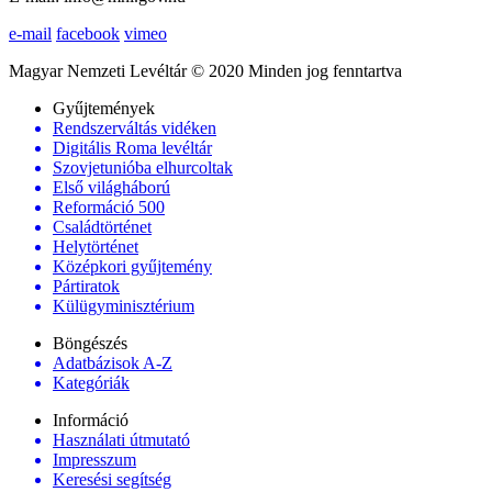
e-mail
facebook
vimeo
Magyar Nemzeti Levéltár © 2020 Minden jog fenntartva
Gyűjtemények
Rendszerváltás vidéken
Digitális Roma levéltár
Szovjetunióba elhurcoltak
Első világháború
Reformáció 500
Családtörténet
Helytörténet
Középkori gyűjtemény
Pártiratok
Külügyminisztérium
Böngészés
Adatbázisok A-Z
Kategóriák
Információ
Használati útmutató
Impresszum
Keresési segítség