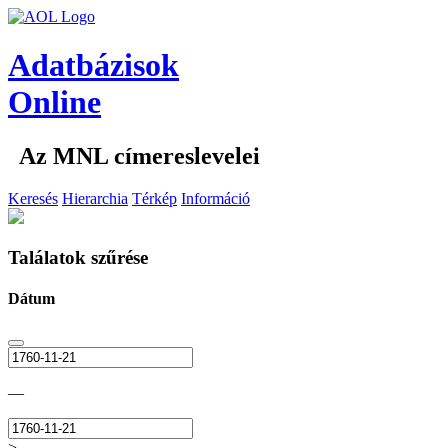
Adatbázisok
Online
Az MNL címereslevelei
Keresés
Hierarchia
Térkép
Információ
Találatok szűrése
Dátum
—
>