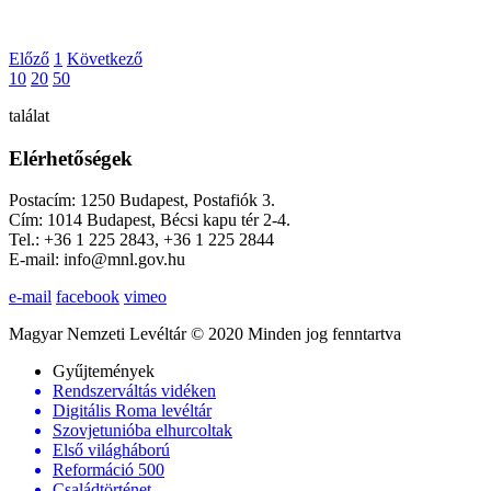
Előző
1
Következő
10
20
50
találat
Elérhetőségek
Postacím: 1250 Budapest, Postafiók 3.
Cím: 1014 Budapest, Bécsi kapu tér 2-4.
Tel.: +36 1 225 2843, +36 1 225 2844
E-mail: info@mnl.gov.hu
e-mail
facebook
vimeo
Magyar Nemzeti Levéltár © 2020 Minden jog fenntartva
Gyűjtemények
Rendszerváltás vidéken
Digitális Roma levéltár
Szovjetunióba elhurcoltak
Első világháború
Reformáció 500
Családtörténet