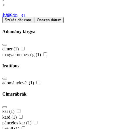
<
Napok
1763. 05. 31.
Szűrés dátumra
Összes dátum
Adomány tárgya
címer (1)
magyar nemesség (1)
Irattípus
adománylevél (1)
Címerábrák
kar (1)
kard (1)
páncélos kar (1)
írótoll (1)