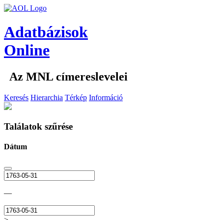
Adatbázisok
Online
Az MNL címereslevelei
Keresés
Hierarchia
Térkép
Információ
Találatok szűrése
Dátum
—
>