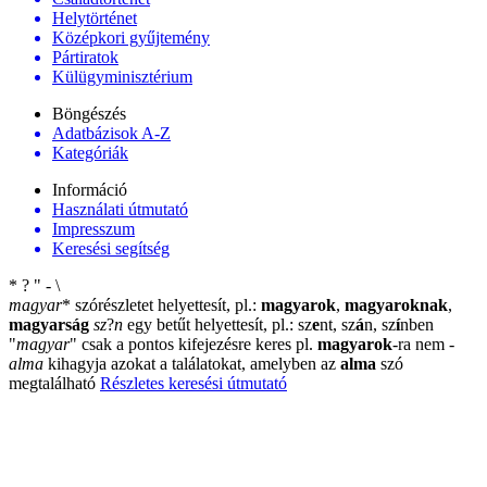
Helytörténet
Középkori gyűjtemény
Pártiratok
Külügyminisztérium
Böngészés
Adatbázisok A-Z
Kategóriák
Információ
Használati útmutató
Impresszum
Keresési segítség
*
?
"
-
\
magyar
*
szórészletet helyettesít, pl.:
magyarok
,
magyaroknak
,
magyarság
sz
?
n
egy betűt helyettesít, pl.: sz
e
nt, sz
á
n, sz
í
nben
"
magyar
"
csak a pontos kifejezésre keres pl.
magyarok
-ra nem
-
alma
kihagyja azokat a találatokat, amelyben az
alma
szó
megtalálható
Részletes keresési útmutató