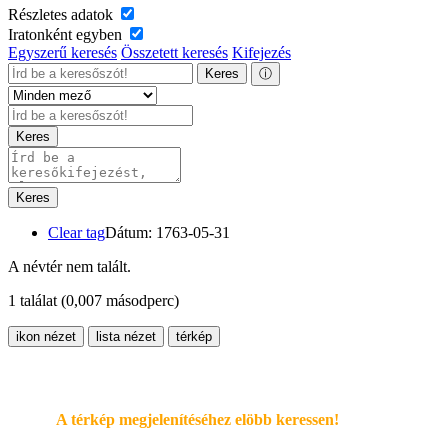
Részletes adatok
Iratonként egyben
Egyszerű keresés
Összetett keresés
Kifejezés
Keres
ⓘ
Keres
Keres
Clear tag
Dátum: 1763-05-31
A névtér nem talált.
1 találat
(0,007 másodperc)
ikon nézet
lista nézet
térkép
A térkép megjelenítéséhez elöbb keressen!