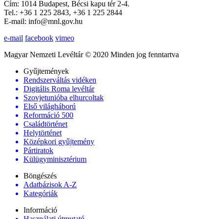
Cím: 1014 Budapest, Bécsi kapu tér 2-4.
Tel.: +36 1 225 2843, +36 1 225 2844
E-mail: info@mnl.gov.hu
e-mail
facebook
vimeo
Magyar Nemzeti Levéltár © 2020 Minden jog fenntartva
Gyűjtemények
Rendszerváltás vidéken
Digitális Roma levéltár
Szovjetunióba elhurcoltak
Első világháború
Reformáció 500
Családtörténet
Helytörténet
Középkori gyűjtemény
Pártiratok
Külügyminisztérium
Böngészés
Adatbázisok A-Z
Kategóriák
Információ
Használati útmutató