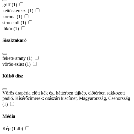
griff (1)
kettőskereszt (1)
korona (1)
strucctoll (1)
tükör (1)
Sisaktakaró
fekete-arany (1)
vörös-ezüst (1)
Külső dísz
Vörös drapéria előtt kék ég, háttérben tájkép, előtérben sakkozott
padló. Kísérőcímerek: császári kiscímer, Magyarország, Csehország
(1)
Média
Kép (1 db)