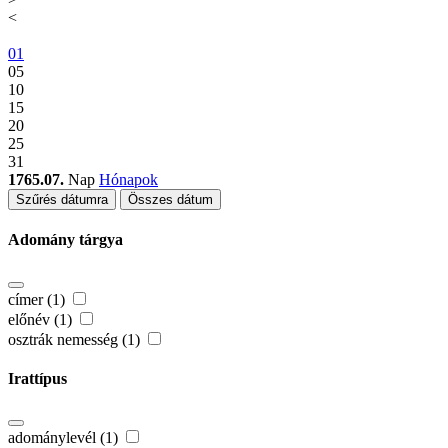
<
01
05
10
15
20
25
31
1765.07.
Nap
Hónapok
Szűrés dátumra
Összes dátum
Adomány tárgya
címer (1)
előnév (1)
osztrák nemesség (1)
Irattípus
adománylevél (1)