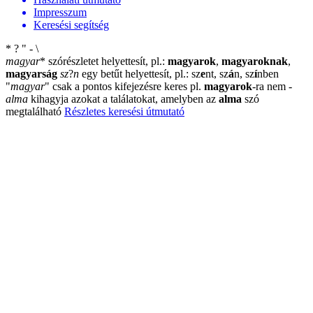
Impresszum
Keresési segítség
*
?
"
-
\
magyar
*
szórészletet helyettesít, pl.:
magyarok
,
magyaroknak
,
magyarság
sz
?
n
egy betűt helyettesít, pl.: sz
e
nt, sz
á
n, sz
í
nben
"
magyar
"
csak a pontos kifejezésre keres pl.
magyarok
-ra nem
-
alma
kihagyja azokat a találatokat, amelyben az
alma
szó
megtalálható
Részletes keresési útmutató