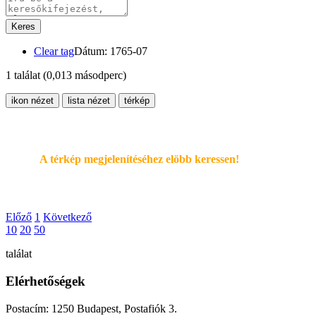
Keres
Clear tag
Dátum: 1765-07
1 találat
(0,013 másodperc)
ikon nézet
lista nézet
térkép
A térkép megjelenítéséhez elöbb keressen!
Előző
1
Következő
10
20
50
találat
Elérhetőségek
Postacím: 1250 Budapest, Postafiók 3.