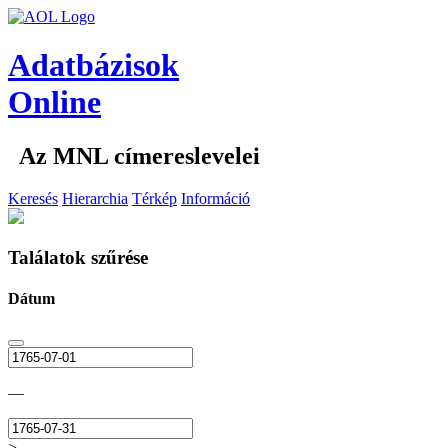
Adatbázisok
Online
Az MNL címereslevelei
Keresés
Hierarchia
Térkép
Információ
Találatok szűrése
Dátum
—
>