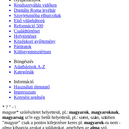
Rendszerváltás vidéken
Digitális Roma levéltár
Szovjetunióba elhurcoltak
Első világháború
Reformáció 500
Családtörténet
Helytörténet
Középkori gyűjtemény
Pártiratok
Külügyminisztérium
Böngészés
Adatbázisok A-Z
Kategóriák
Információ
Használati útmutató
Impresszum
Keresési segítség
*
?
"
-
\
magyar
*
szórészletet helyettesít, pl.:
magyarok
,
magyaroknak
,
magyarság
sz
?
n
egy betűt helyettesít, pl.: sz
e
nt, sz
á
n, sz
í
nben
"
magyar
"
csak a pontos kifejezésre keres pl.
magyarok
-ra nem
-
alma
kihagyja azokat a találatokat, amelyben az
alma
szó