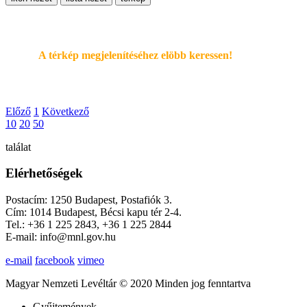
A térkép megjelenítéséhez elöbb keressen!
Előző
1
Következő
10
20
50
találat
Elérhetőségek
Postacím: 1250 Budapest, Postafiók 3.
Cím: 1014 Budapest, Bécsi kapu tér 2-4.
Tel.: +36 1 225 2843, +36 1 225 2844
E-mail: info@mnl.gov.hu
e-mail
facebook
vimeo
Magyar Nemzeti Levéltár © 2020 Minden jog fenntartva
Gyűjtemények