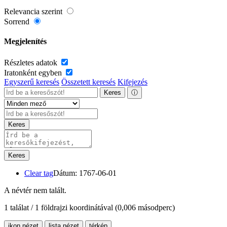
Relevancia szerint
Sorrend
Megjelenítés
Részletes adatok
Iratonként egyben
Egyszerű keresés
Összetett keresés
Kifejezés
Keres
ⓘ
Keres
Keres
Clear tag
Dátum: 1767-06-01
A névtér nem talált.
1 találat / 1 földrajzi koordinátával
(0,006 másodperc)
ikon nézet
lista nézet
térkép