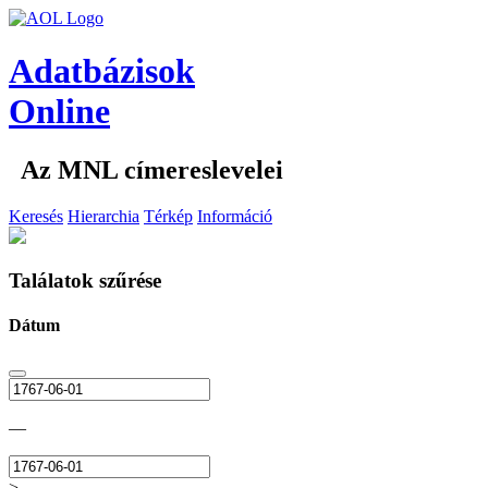
Adatbázisok
Online
Az MNL címereslevelei
Keresés
Hierarchia
Térkép
Információ
Találatok szűrése
Dátum
—
>