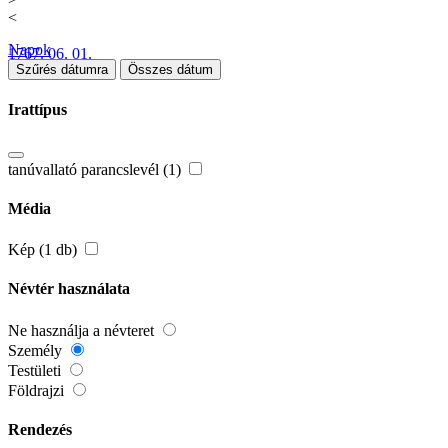
<
Napok
1767. 06. 01.
Szűrés dátumra
Összes dátum
Irattípus
tanúvallató parancslevél (1)
Média
Kép (1 db)
Névtér használata
Ne használja a névteret
Személy
Testületi
Földrajzi
Rendezés