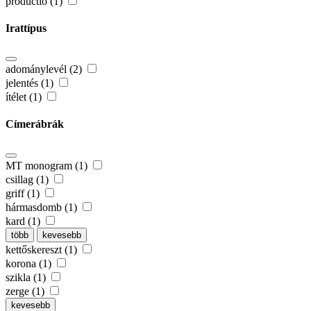
productio (1)
Irattípus
adománylevél (2)
jelentés (1)
ítélet (1)
Címerábrák
MT monogram (1)
csillag (1)
griff (1)
hármasdomb (1)
kard (1)
több
kevesebb
kettőskereszt (1)
korona (1)
szikla (1)
zerge (1)
kevesebb