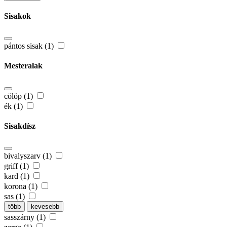
Sisakok
pántos sisak (1)
Mesteralak
cölöp (1)
ék (1)
Sisakdísz
bivalyszarv (1)
griff (1)
kard (1)
korona (1)
sas (1)
több
kevesebb
sasszárny (1)