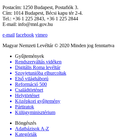
Postacím: 1250 Budapest, Postafiók 3.
Cím: 1014 Budapest, Bécsi kapu tér 2-4.
Tel.: +36 1 225 2843, +36 1 225 2844
E-mail: info@mnl.gov.hu
e-mail
facebook
vimeo
Magyar Nemzeti Levéltár © 2020 Minden jog fenntartva
Gyűjtemények
Rendszerváltás vidéken
Digitális Roma levéltár
Szovjetunióba elhurcoltak
Első világháború
Reformáció 500
Családtörténet
Helytörténet
Középkori gyűjtemény
Pártiratok
Külügyminisztérium
Böngészés
Adatbázisok A-Z
Kategóriák