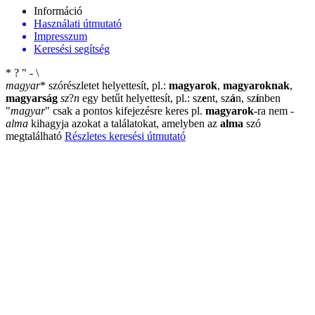
Információ
Használati útmutató
Impresszum
Keresési segítség
*
?
"
-
\
magyar
*
szórészletet helyettesít, pl.:
magyarok
,
magyaroknak
,
magyarság
sz
?
n
egy betűt helyettesít, pl.: sz
e
nt, sz
á
n, sz
í
nben
"
magyar
"
csak a pontos kifejezésre keres pl.
magyarok
-ra nem
-
alma
kihagyja azokat a találatokat, amelyben az
alma
szó
megtalálható
Részletes keresési útmutató