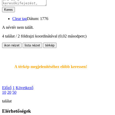
Keres
Clear tag
Dátum: 1776
A névtér nem talált.
4 találat / 2 földrajzi koordinátával
(0,02 másodperc)
ikon nézet
lista nézet
térkép
A térkép megjelenítéséhez elöbb keressen!
Előző
1
Következő
10
20
50
találat
Elérhetőségek