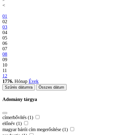
<
01
02
03
04
05
06
07
08
09
10
11
12
1776.
Hónap
Évek
Szűrés dátumra
Összes dátum
Adomány tárgya
címerbővítés (1)
előnév (1)
magyar bárói cím megerősítése (1)