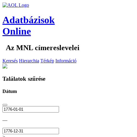
Adatbázisok
Online
Az MNL címereslevelei
Keresés
Hierarchia
Térkép
Információ
Találatok szűrése
Dátum
—
>