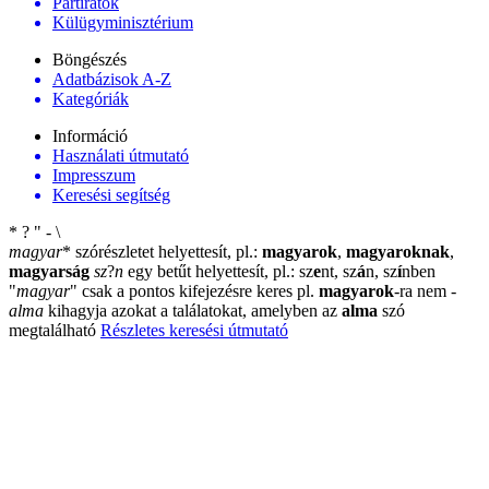
Pártiratok
Külügyminisztérium
Böngészés
Adatbázisok A-Z
Kategóriák
Információ
Használati útmutató
Impresszum
Keresési segítség
*
?
"
-
\
magyar
*
szórészletet helyettesít, pl.:
magyarok
,
magyaroknak
,
magyarság
sz
?
n
egy betűt helyettesít, pl.: sz
e
nt, sz
á
n, sz
í
nben
"
magyar
"
csak a pontos kifejezésre keres pl.
magyarok
-ra nem
-
alma
kihagyja azokat a találatokat, amelyben az
alma
szó
megtalálható
Részletes keresési útmutató