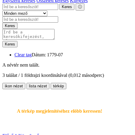
Egyszerű keresés
Összetett keresés
Kifejezés
Keres
ⓘ
Keres
Keres
Clear tag
Dátum: 1779-07
A névtér nem talált.
3 találat / 1 földrajzi koordinátával
(0,012 másodperc)
ikon nézet
lista nézet
térkép
A térkép megjelenítéséhez elöbb keressen!