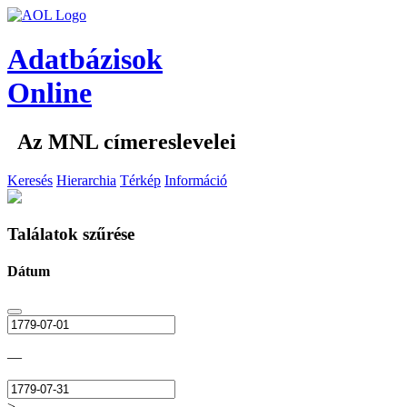
Adatbázisok
Online
Az MNL címereslevelei
Keresés
Hierarchia
Térkép
Információ
Találatok szűrése
Dátum
—
>