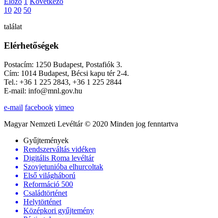
Előző
1
Következő
10
20
50
találat
Elérhetőségek
Postacím: 1250 Budapest, Postafiók 3.
Cím: 1014 Budapest, Bécsi kapu tér 2-4.
Tel.: +36 1 225 2843, +36 1 225 2844
E-mail: info@mnl.gov.hu
e-mail
facebook
vimeo
Magyar Nemzeti Levéltár © 2020 Minden jog fenntartva
Gyűjtemények
Rendszerváltás vidéken
Digitális Roma levéltár
Szovjetunióba elhurcoltak
Első világháború
Reformáció 500
Családtörténet
Helytörténet
Középkori gyűjtemény