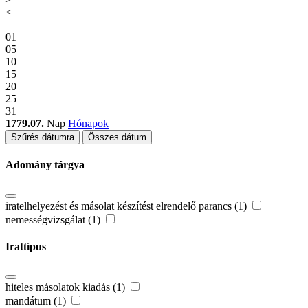
<
01
05
10
15
20
25
31
1779.07.
Nap
Hónapok
Szűrés dátumra
Összes dátum
Adomány tárgya
iratelhelyezést és másolat készítést elrendelő parancs (1)
nemességvizsgálat (1)
Irattípus
hiteles másolatok kiadás (1)
mandátum (1)