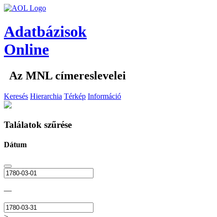
Adatbázisok
Online
Az MNL címereslevelei
Keresés
Hierarchia
Térkép
Információ
Találatok szűrése
Dátum
—
>