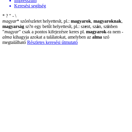
Impresszum
Keresési segítség
*
?
"
-
\
magyar
*
szórészletet helyettesít, pl.:
magyarok
,
magyaroknak
,
magyarság
sz
?
n
egy betűt helyettesít, pl.: sz
e
nt, sz
á
n, sz
í
nben
"
magyar
"
csak a pontos kifejezésre keres pl.
magyarok
-ra nem
-
alma
kihagyja azokat a találatokat, amelyben az
alma
szó
megtalálható
Részletes keresési útmutató