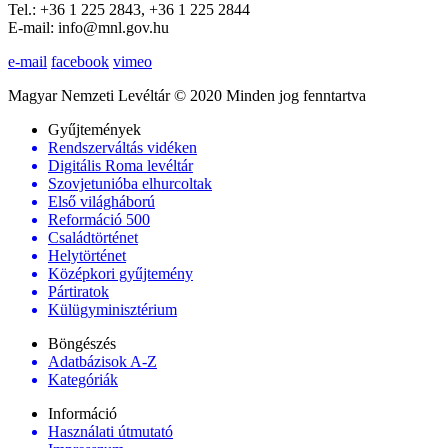
Tel.: +36 1 225 2843, +36 1 225 2844
E-mail: info@mnl.gov.hu
e-mail
facebook
vimeo
Magyar Nemzeti Levéltár © 2020 Minden jog fenntartva
Gyűjtemények
Rendszerváltás vidéken
Digitális Roma levéltár
Szovjetunióba elhurcoltak
Első világháború
Reformáció 500
Családtörténet
Helytörténet
Középkori gyűjtemény
Pártiratok
Külügyminisztérium
Böngészés
Adatbázisok A-Z
Kategóriák
Információ
Használati útmutató