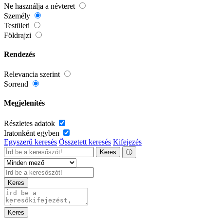
Ne használja a névteret
Személy
Testületi
Földrajzi
Rendezés
Relevancia szerint
Sorrend
Megjelenítés
Részletes adatok
Iratonként egyben
Egyszerű keresés
Összetett keresés
Kifejezés
Keres
ⓘ
Keres
Keres