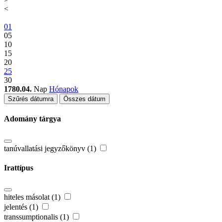
<
01
05
10
15
20
25
30
1780.04.
Nap
Hónapok
Szűrés dátumra
Összes dátum
Adomány tárgya
tanúvallatási jegyzőkönyv (1)
Irattípus
hiteles másolat (1)
jelentés (1)
transsumptionalis (1)