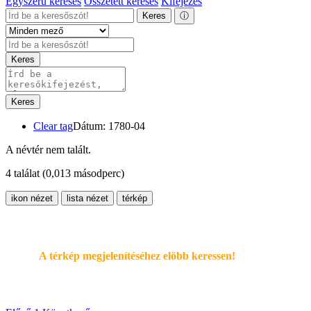
Egyszerű keresés
Összetett keresés
Kifejezés
Keres
ⓘ
Keres
Keres
Clear tag
Dátum: 1780-04
A névtér nem talált.
4 találat
(0,013 másodperc)
ikon nézet
lista nézet
térkép
A térkép megjelenítéséhez elöbb keressen!