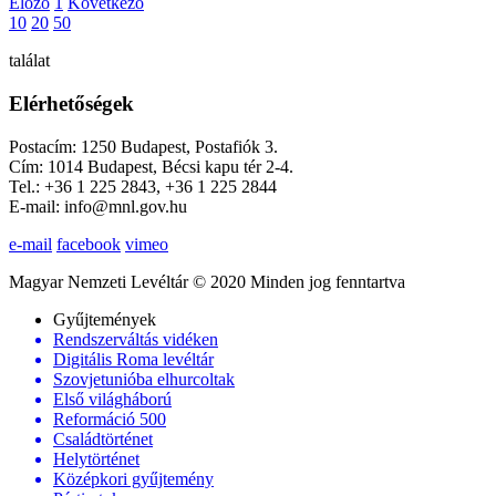
Előző
1
Következő
10
20
50
találat
Elérhetőségek
Postacím: 1250 Budapest, Postafiók 3.
Cím: 1014 Budapest, Bécsi kapu tér 2-4.
Tel.: +36 1 225 2843, +36 1 225 2844
E-mail: info@mnl.gov.hu
e-mail
facebook
vimeo
Magyar Nemzeti Levéltár © 2020 Minden jog fenntartva
Gyűjtemények
Rendszerváltás vidéken
Digitális Roma levéltár
Szovjetunióba elhurcoltak
Első világháború
Reformáció 500
Családtörténet
Helytörténet
Középkori gyűjtemény