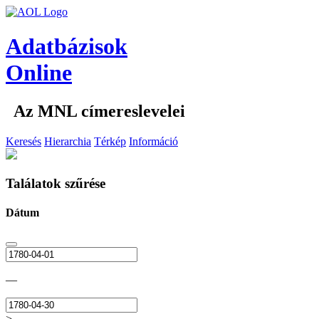
Adatbázisok
Online
Az MNL címereslevelei
Keresés
Hierarchia
Térkép
Információ
Találatok szűrése
Dátum
—
>