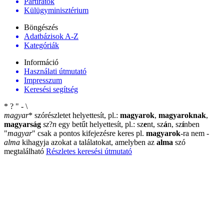
Pártiratok
Külügyminisztérium
Böngészés
Adatbázisok A-Z
Kategóriák
Információ
Használati útmutató
Impresszum
Keresési segítség
*
?
"
-
\
magyar
*
szórészletet helyettesít, pl.:
magyarok
,
magyaroknak
,
magyarság
sz
?
n
egy betűt helyettesít, pl.: sz
e
nt, sz
á
n, sz
í
nben
"
magyar
"
csak a pontos kifejezésre keres pl.
magyarok
-ra nem
-
alma
kihagyja azokat a találatokat, amelyben az
alma
szó
megtalálható
Részletes keresési útmutató