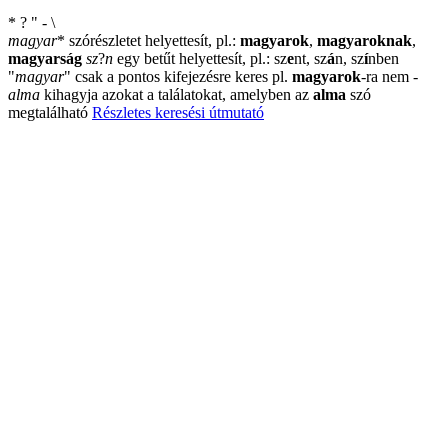
*
?
"
-
\
magyar
*
szórészletet helyettesít, pl.:
magyarok
,
magyaroknak
,
magyarság
sz
?
n
egy betűt helyettesít, pl.: sz
e
nt, sz
á
n, sz
í
nben
"
magyar
"
csak a pontos kifejezésre keres pl.
magyarok
-ra nem
-
alma
kihagyja azokat a találatokat, amelyben az
alma
szó
megtalálható
Részletes keresési útmutató