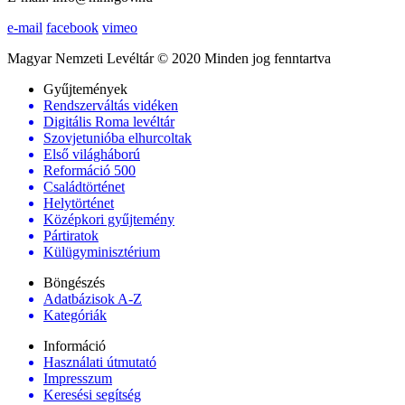
e-mail
facebook
vimeo
Magyar Nemzeti Levéltár © 2020 Minden jog fenntartva
Gyűjtemények
Rendszerváltás vidéken
Digitális Roma levéltár
Szovjetunióba elhurcoltak
Első világháború
Reformáció 500
Családtörténet
Helytörténet
Középkori gyűjtemény
Pártiratok
Külügyminisztérium
Böngészés
Adatbázisok A-Z
Kategóriák
Információ
Használati útmutató
Impresszum
Keresési segítség