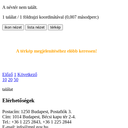
A névtér nem talált.
1 találat / 1 földrajzi koordinátával
(0,007 másodperc)
ikon nézet
lista nézet
térkép
A térkép megjelenítéséhez elöbb keressen!
Előző
1
Következő
10
20
50
találat
Elérhetőségek
Postacím: 1250 Budapest, Postafiók 3.
Cím: 1014 Budapest, Bécsi kapu tér 2-4.
Tel.: +36 1 225 2843, +36 1 225 2844
E-mail: info@mnl.gov.hu