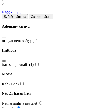
<
Napok
1786. 03. 05.
Szűrés dátumra
Összes dátum
Adomány tárgya
magyar nemesség (1)
Irattípus
transsumptionalis (1)
Média
Kép (1 db)
Névtér használata
Ne használja a névteret