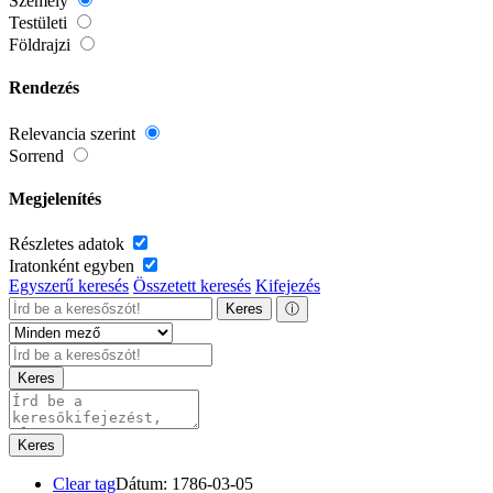
Személy
Testületi
Földrajzi
Rendezés
Relevancia szerint
Sorrend
Megjelenítés
Részletes adatok
Iratonként egyben
Egyszerű keresés
Összetett keresés
Kifejezés
Keres
ⓘ
Keres
Keres
Clear tag
Dátum: 1786-03-05