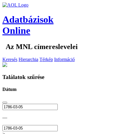
Adatbázisok
Online
Az MNL címereslevelei
Keresés
Hierarchia
Térkép
Információ
Találatok szűrése
Dátum
—
>