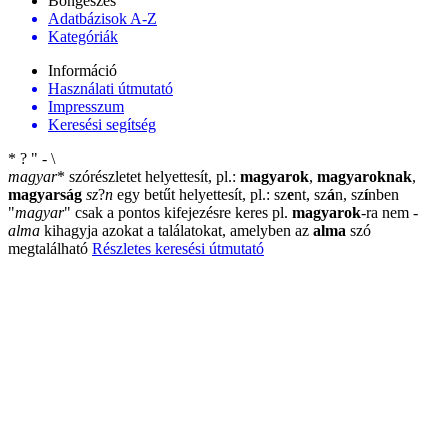
Böngészés
Adatbázisok A-Z
Kategóriák
Információ
Használati útmutató
Impresszum
Keresési segítség
*
?
"
-
\
magyar
*
szórészletet helyettesít, pl.:
magyarok
,
magyaroknak
,
magyarság
sz
?
n
egy betűt helyettesít, pl.: sz
e
nt, sz
á
n, sz
í
nben
"
magyar
"
csak a pontos kifejezésre keres pl.
magyarok
-ra nem
-
alma
kihagyja azokat a találatokat, amelyben az
alma
szó
megtalálható
Részletes keresési útmutató