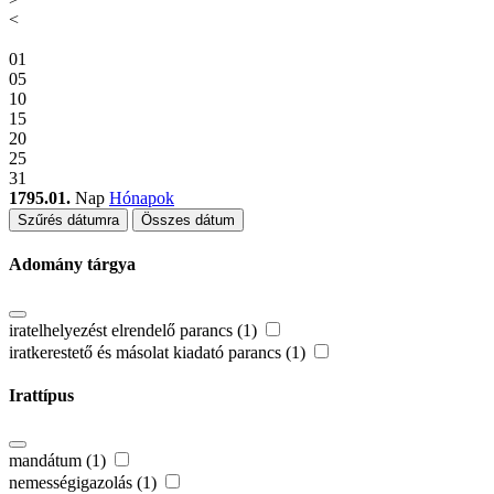
<
01
05
10
15
20
25
31
1795.01.
Nap
Hónapok
Szűrés dátumra
Összes dátum
Adomány tárgya
iratelhelyezést elrendelő parancs (1)
iratkerestető és másolat kiadató parancs (1)
Irattípus
mandátum (1)
nemességigazolás (1)