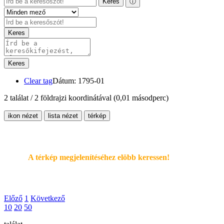
Keres
ⓘ
Keres
Keres
Clear tag
Dátum: 1795-01
2 találat / 2 földrajzi koordinátával
(0,01 másodperc)
ikon nézet
lista nézet
térkép
A térkép megjelenítéséhez elöbb keressen!
Előző
1
Következő
10
20
50