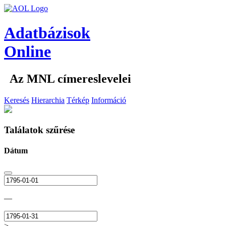
Adatbázisok
Online
Az MNL címereslevelei
Keresés
Hierarchia
Térkép
Információ
Találatok szűrése
Dátum
—
>