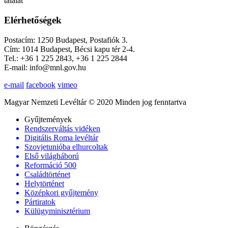
találat
Elérhetőségek
Postacím: 1250 Budapest, Postafiók 3.
Cím: 1014 Budapest, Bécsi kapu tér 2-4.
Tel.: +36 1 225 2843, +36 1 225 2844
E-mail: info@mnl.gov.hu
e-mail
facebook
vimeo
Magyar Nemzeti Levéltár © 2020 Minden jog fenntartva
Gyűjtemények
Rendszerváltás vidéken
Digitális Roma levéltár
Szovjetunióba elhurcoltak
Első világháború
Reformáció 500
Családtörténet
Helytörténet
Középkori gyűjtemény
Pártiratok
Külügyminisztérium