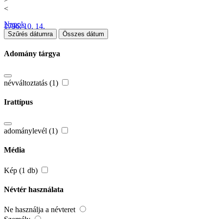
<
Napok
1796. 10. 14.
Szűrés dátumra
Összes dátum
Adomány tárgya
névváltoztatás (1)
Irattípus
adománylevél (1)
Média
Kép (1 db)
Névtér használata
Ne használja a névteret