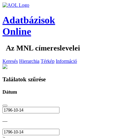
Adatbázisok
Online
Az MNL címereslevelei
Keresés
Hierarchia
Térkép
Információ
Találatok szűrése
Dátum
—
>