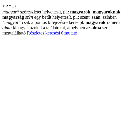
*
?
"
-
\
magyar
*
szórészletet helyettesít, pl.:
magyarok
,
magyaroknak
,
magyarság
sz
?
n
egy betűt helyettesít, pl.: sz
e
nt, sz
á
n, sz
í
nben
"
magyar
"
csak a pontos kifejezésre keres pl.
magyarok
-ra nem
-
alma
kihagyja azokat a találatokat, amelyben az
alma
szó
megtalálható
Részletes keresési útmutató