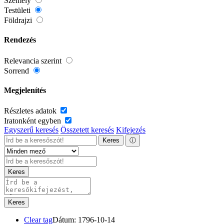
Személy
Testületi
Földrajzi
Rendezés
Relevancia szerint
Sorrend
Megjelenítés
Részletes adatok
Iratonként egyben
Egyszerű keresés
Összetett keresés
Kifejezés
Keres
ⓘ
Keres
Keres
Clear tag
Dátum: 1796-10-14