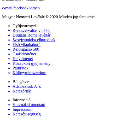
e-mail
facebook
vimeo
Magyar Nemzeti Levéltár © 2020 Minden jog fenntartva
Gyűjtemények
Rendszerváltás vidéken
Digitális Roma levéltár
Szovjetunióba elhurcoltak
Első világháború
Reformáció 500
Családtörténet
Helytörténet
Középkori gyűjtemény
Pártiratok
Külügyminisztérium
Böngészés
Adatbázisok A-Z
Kategóriák
Információ
Használati útmutató
Impresszum
Keresési segítség