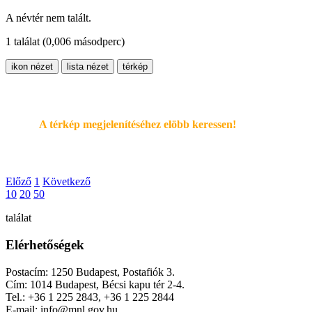
A névtér nem talált.
1 találat
(0,006 másodperc)
ikon nézet
lista nézet
térkép
A térkép megjelenítéséhez elöbb keressen!
Előző
1
Következő
10
20
50
találat
Elérhetőségek
Postacím: 1250 Budapest, Postafiók 3.
Cím: 1014 Budapest, Bécsi kapu tér 2-4.
Tel.: +36 1 225 2843, +36 1 225 2844
E-mail: info@mnl.gov.hu