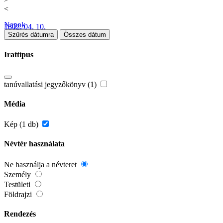
<
Napok
1802. 04. 10.
Szűrés dátumra
Összes dátum
Irattípus
tanúvallatási jegyzőkönyv (1)
Média
Kép (1 db)
Névtér használata
Ne használja a névteret
Személy
Testületi
Földrajzi
Rendezés