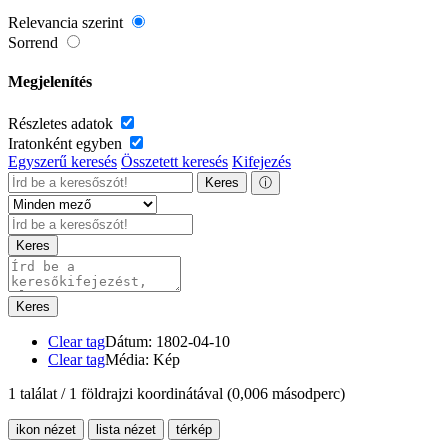
Relevancia szerint
Sorrend
Megjelenítés
Részletes adatok
Iratonként egyben
Egyszerű keresés
Összetett keresés
Kifejezés
Keres
ⓘ
Keres
Keres
Clear tag
Dátum: 1802-04-10
Clear tag
Média: Kép
1 találat / 1 földrajzi koordinátával
(0,006 másodperc)
ikon nézet
lista nézet
térkép