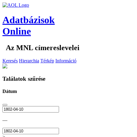
Adatbázisok
Online
Az MNL címereslevelei
Keresés
Hierarchia
Térkép
Információ
Találatok szűrése
Dátum
—
>