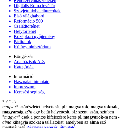
Rendszerváltás vidéken
Digitális Roma levéltár
Szovjetunióba elhurcoltak
Első világháború
Reformáció 500
Családtörténet
Helytörténet
Középkori gyűjtemény
Pártiratok
Külügyminisztérium
Böngészés
Adatbázisok A-Z
Kategóriák
Információ
Használati útmutató
Impresszum
Keresési segítség
*
?
"
-
\
magyar
*
szórészletet helyettesít, pl.:
magyarok
,
magyaroknak
,
magyarság
sz
?
n
egy betűt helyettesít, pl.: sz
e
nt, sz
á
n, sz
í
nben
"
magyar
"
csak a pontos kifejezésre keres pl.
magyarok
-ra nem
-
alma
kihagyja azokat a találatokat, amelyben az
alma
szó
megtalálható
Részletes keresési útmutató