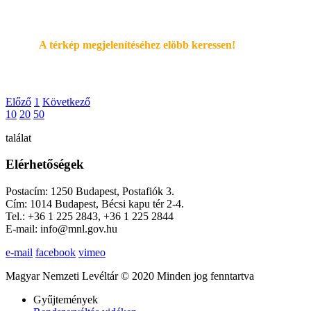
A térkép megjelenítéséhez elöbb keressen!
Előző
1
Következő
10
20
50
találat
Elérhetőségek
Postacím: 1250 Budapest, Postafiók 3.
Cím: 1014 Budapest, Bécsi kapu tér 2-4.
Tel.: +36 1 225 2843, +36 1 225 2844
E-mail: info@mnl.gov.hu
e-mail
facebook
vimeo
Magyar Nemzeti Levéltár © 2020 Minden jog fenntartva
Gyűjtemények