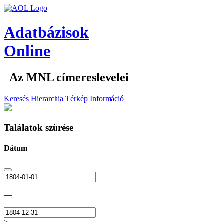
Adatbázisok
Online
Az MNL címereslevelei
Keresés
Hierarchia
Térkép
Információ
Találatok szűrése
Dátum
—
>