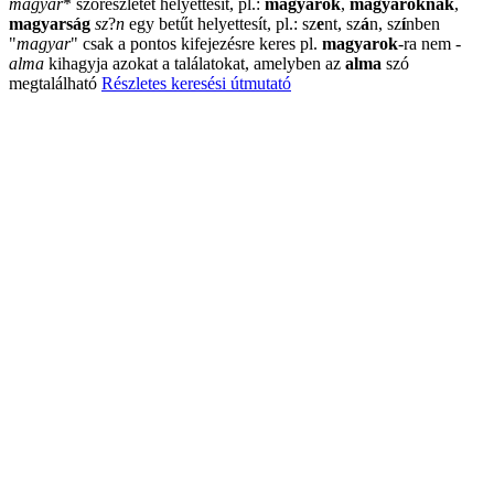
magyar
*
szórészletet helyettesít, pl.:
magyarok
,
magyaroknak
,
magyarság
sz
?
n
egy betűt helyettesít, pl.: sz
e
nt, sz
á
n, sz
í
nben
"
magyar
"
csak a pontos kifejezésre keres pl.
magyarok
-ra nem
-
alma
kihagyja azokat a találatokat, amelyben az
alma
szó
megtalálható
Részletes keresési útmutató