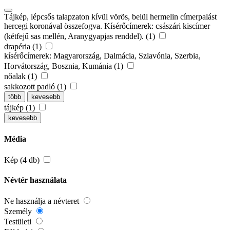
Tájkép, lépcsős talapzaton kívül vörös, belül hermelin címerpalást
hercegi koronával összefogva. Kísérőcímerek: császári kiscímer
(kétfejű sas mellén, Aranygyapjas renddel). (1)
drapéria (1)
kísérőcímerek: Magyarország, Dalmácia, Szlavónia, Szerbia,
Horvátország, Bosznia, Kumánia (1)
nőalak (1)
sakkozott padló (1)
több
kevesebb
tájkép (1)
kevesebb
Média
Kép (4 db)
Névtér használata
Ne használja a névteret
Személy
Testületi