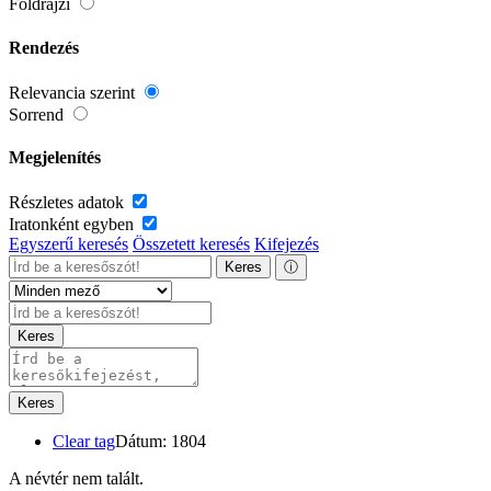
Földrajzi
Rendezés
Relevancia szerint
Sorrend
Megjelenítés
Részletes adatok
Iratonként egyben
Egyszerű keresés
Összetett keresés
Kifejezés
Keres
ⓘ
Keres
Keres
Clear tag
Dátum: 1804
A névtér nem talált.