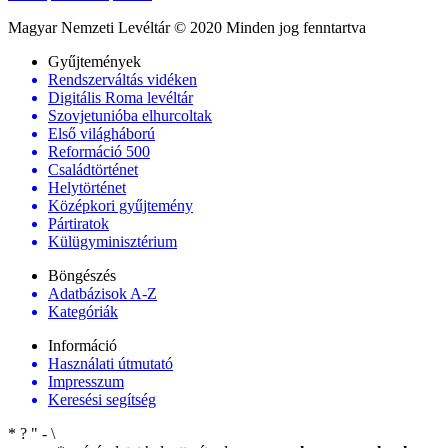
Magyar Nemzeti Levéltár © 2020 Minden jog fenntartva
Gyűjtemények
Rendszerváltás vidéken
Digitális Roma levéltár
Szovjetunióba elhurcoltak
Első világháború
Reformáció 500
Családtörténet
Helytörténet
Középkori gyűjtemény
Pártiratok
Külügyminisztérium
Böngészés
Adatbázisok A-Z
Kategóriák
Információ
Használati útmutató
Impresszum
Keresési segítség
*
?
"
-
\