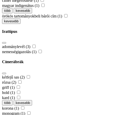
címer megerősítése (1)
magyar indigenátus (1)
több
kevesebb
örökös tartományokbeli bárói cím (1)
kevesebb
Irattípus
adománylevél (3)
nemességigazolás (1)
Címerábrák
kétfejű sas (2)
rózsa (2)
griff (1)
hold (1)
kard (1)
több
kevesebb
korona (1)
monogram (1)