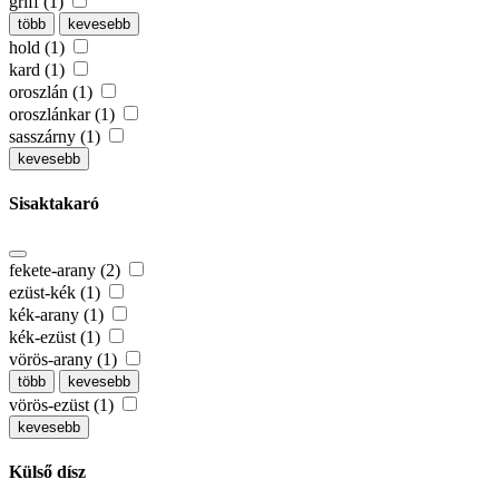
griff (1)
több
kevesebb
hold (1)
kard (1)
oroszlán (1)
oroszlánkar (1)
sasszárny (1)
kevesebb
Sisaktakaró
fekete-arany (2)
ezüst-kék (1)
kék-arany (1)
kék-ezüst (1)
vörös-arany (1)
több
kevesebb
vörös-ezüst (1)
kevesebb
Külső dísz