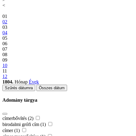
<
01
02
03
04
05
06
07
08
09
10
11
12
1804.
Hónap
Évek
Szűrés dátumra
Összes dátum
Adomány tárgya
címerbővítés (2)
birodalmi grófi cím (1)
címer (1)