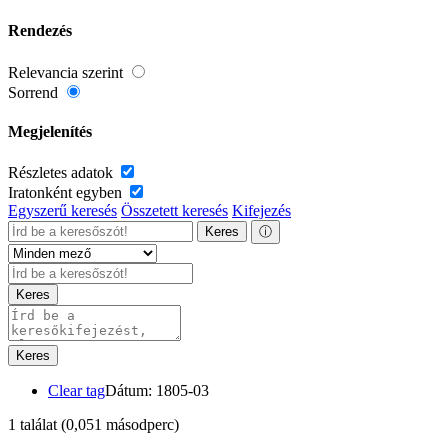
Rendezés
Relevancia szerint
Sorrend
Megjelenítés
Részletes adatok
Iratonként egyben
Egyszerű keresés
Összetett keresés
Kifejezés
Keres
ⓘ
Keres
Keres
Clear tag
Dátum: 1805-03
1 találat
(0,051 másodperc)