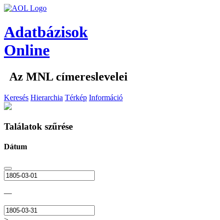
Adatbázisok
Online
Az MNL címereslevelei
Keresés
Hierarchia
Térkép
Információ
Találatok szűrése
Dátum
—
>