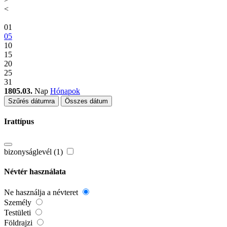
<
01
05
10
15
20
25
31
1805.03.
Nap
Hónapok
Szűrés dátumra
Összes dátum
Irattípus
bizonyságlevél (1)
Névtér használata
Ne használja a névteret
Személy
Testületi
Földrajzi