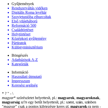
Gyűjtemények
Rendszerváltás vidéken
Digitális Roma levéltár
Szovjetunióba elhurcoltak
Első világháború
Reformáció 500
Családtörténet
Helytörténet
Középkori gyűjtemény
Pártiratok
Külügyminisztérium
Böngészés
Adatbázisok A-Z
Kategóriák
Információ
Használati útmutató
Impresszum
Keresési segítség
*
?
"
-
\
magyar
*
szórészletet helyettesít, pl.:
magyarok
,
magyaroknak
,
magyarság
sz
?
n
egy betűt helyettesít, pl.: sz
e
nt, sz
á
n, sz
í
nben
"
magyar
"
csak a pontos kifejezésre keres pl.
magyarok
-ra nem
-