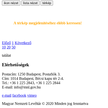
ikon nézet
lista nézet
térkép
A térkép megjelenítéséhez elöbb keressen!
Előző
1
Következő
10
20
50
találat
Elérhetőségek
Postacím: 1250 Budapest, Postafiók 3.
Cím: 1014 Budapest, Bécsi kapu tér 2-4.
Tel.: +36 1 225 2843, +36 1 225 2844
E-mail: info@mnl.gov.hu
e-mail
facebook
vimeo
Magyar Nemzeti Levéltár © 2020 Minden jog fenntartva