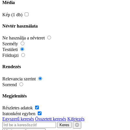
Média
Kép (1 db)
Névtér használata
Ne használja a névteret
Személy
Testületi
Földrajzi
Rendezés
Relevancia szerint
Sorrend
Megjelenítés
Részletes adatok
Iratonként egyben
Egyszerű keresés
Összetett keresés
Kifejezés
Keres
ⓘ