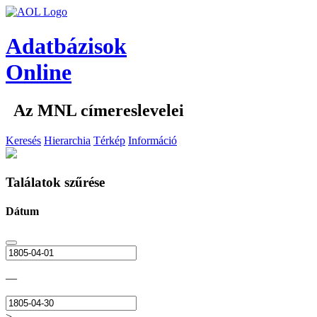
Adatbázisok
Online
Az MNL címereslevelei
Keresés
Hierarchia
Térkép
Információ
Találatok szűrése
Dátum
—
>