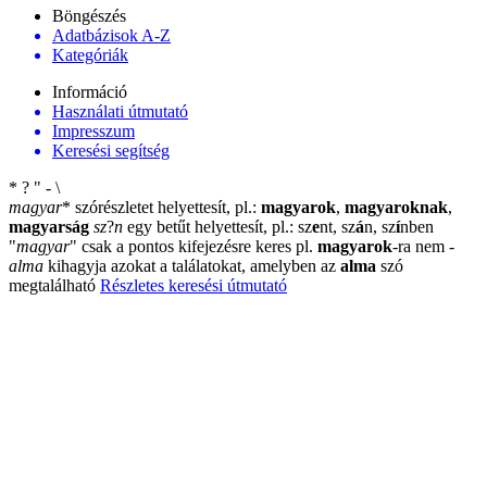
Böngészés
Adatbázisok A-Z
Kategóriák
Információ
Használati útmutató
Impresszum
Keresési segítség
*
?
"
-
\
magyar
*
szórészletet helyettesít, pl.:
magyarok
,
magyaroknak
,
magyarság
sz
?
n
egy betűt helyettesít, pl.: sz
e
nt, sz
á
n, sz
í
nben
"
magyar
"
csak a pontos kifejezésre keres pl.
magyarok
-ra nem
-
alma
kihagyja azokat a találatokat, amelyben az
alma
szó
megtalálható
Részletes keresési útmutató