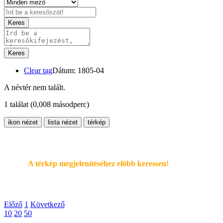
Keres
Keres
Clear tag
Dátum: 1805-04
A névtér nem talált.
1 találat
(0,008 másodperc)
ikon nézet
lista nézet
térkép
A térkép megjelenítéséhez elöbb keressen!
Előző
1
Következő
10
20
50