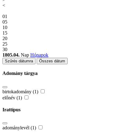
<
01
05
10
15
20
25
30
1805.04.
Nap
Hónapok
Szűrés dátumra
Összes dátum
Adomány tárgya
birtokadomány (1)
előnév (1)
Irattípus
adománylevél (1)