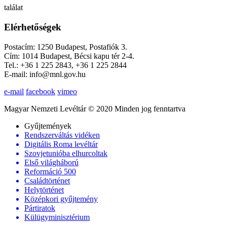
találat
Elérhetőségek
Postacím: 1250 Budapest, Postafiók 3.
Cím: 1014 Budapest, Bécsi kapu tér 2-4.
Tel.: +36 1 225 2843, +36 1 225 2844
E-mail: info@mnl.gov.hu
e-mail
facebook
vimeo
Magyar Nemzeti Levéltár © 2020 Minden jog fenntartva
Gyűjtemények
Rendszerváltás vidéken
Digitális Roma levéltár
Szovjetunióba elhurcoltak
Első világháború
Reformáció 500
Családtörténet
Helytörténet
Középkori gyűjtemény
Pártiratok
Külügyminisztérium