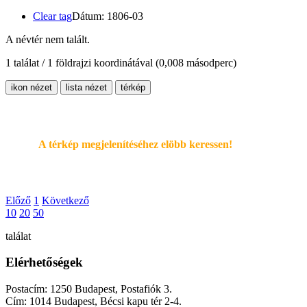
Clear tag
Dátum: 1806-03
A névtér nem talált.
1 találat / 1 földrajzi koordinátával
(0,008 másodperc)
ikon nézet
lista nézet
térkép
A térkép megjelenítéséhez elöbb keressen!
Előző
1
Következő
10
20
50
találat
Elérhetőségek
Postacím: 1250 Budapest, Postafiók 3.
Cím: 1014 Budapest, Bécsi kapu tér 2-4.