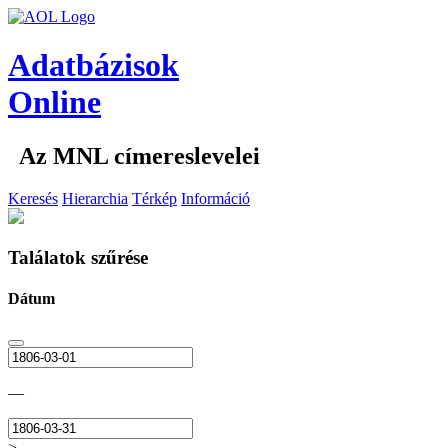
Adatbázisok
Online
Az MNL címereslevelei
Keresés
Hierarchia
Térkép
Információ
Találatok szűrése
Dátum
—
>