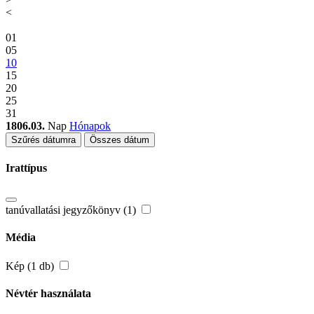
<
01
05
10
15
20
25
31
1806.03.
Nap
Hónapok
Szűrés dátumra
Összes dátum
Irattípus
tanúvallatási jegyzőkönyv (1)
Média
Kép (1 db)
Névtér használata