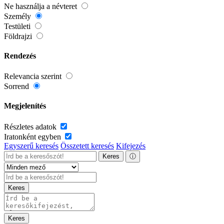
Ne használja a névteret
Személy
Testületi
Földrajzi
Rendezés
Relevancia szerint
Sorrend
Megjelenítés
Részletes adatok
Iratonként egyben
Egyszerű keresés
Összetett keresés
Kifejezés
Keres
ⓘ
Keres
Keres