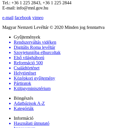
Tel.: +36 1 225 2843, +36 1 225 2844
E-mail: info@mnl.gov.hu
e-mail
facebook
vimeo
Magyar Nemzeti Levéltár © 2020 Minden jog fenntartva
Gyűjtemények
Rendszerváltás vidéken
Digitális Roma levéltár
Szovjetunióba elhurcoltak
Első világháború
Reformáció 500
Családtörténet
Helytörténet
Középkori gyűjtemény
Pártiratok
Külügyminisztérium
Böngészés
Adatbázisok A-Z
Kategóriák
Információ
Használati útmutató