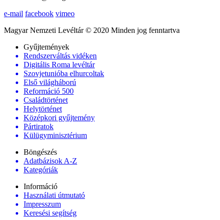
e-mail
facebook
vimeo
Magyar Nemzeti Levéltár © 2020 Minden jog fenntartva
Gyűjtemények
Rendszerváltás vidéken
Digitális Roma levéltár
Szovjetunióba elhurcoltak
Első világháború
Reformáció 500
Családtörténet
Helytörténet
Középkori gyűjtemény
Pártiratok
Külügyminisztérium
Böngészés
Adatbázisok A-Z
Kategóriák
Információ
Használati útmutató
Impresszum
Keresési segítség