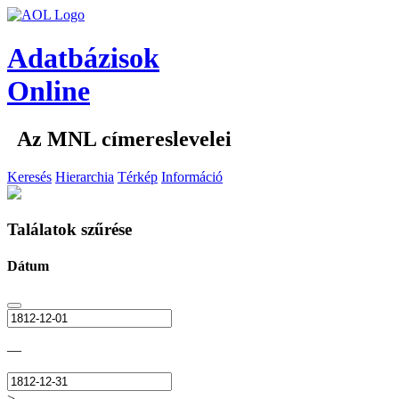
Adatbázisok
Online
Az MNL címereslevelei
Keresés
Hierarchia
Térkép
Információ
Találatok szűrése
Dátum
—
>