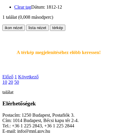
Clear tag
Dátum: 1812-12
1 találat
(0,008 másodperc)
ikon nézet
lista nézet
térkép
A térkép megjelenítéséhez elöbb keressen!
Előző
1
Következő
10
20
50
találat
Elérhetőségek
Postacím: 1250 Budapest, Postafiók 3.
Cím: 1014 Budapest, Bécsi kapu tér 2-4.
Tel.: +36 1 225 2843, +36 1 225 2844
E-mail: info@mnl.gov.hu