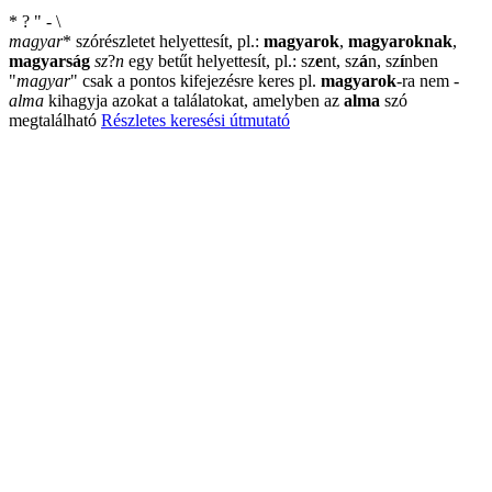
*
?
"
-
\
magyar
*
szórészletet helyettesít, pl.:
magyarok
,
magyaroknak
,
magyarság
sz
?
n
egy betűt helyettesít, pl.: sz
e
nt, sz
á
n, sz
í
nben
"
magyar
"
csak a pontos kifejezésre keres pl.
magyarok
-ra nem
-
alma
kihagyja azokat a találatokat, amelyben az
alma
szó
megtalálható
Részletes keresési útmutató