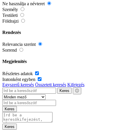
Ne használja a névteret
Személy
Testületi
Földrajzi
Rendezés
Relevancia szerint
Sorrend
Megjelenítés
Részletes adatok
Iratonként egyben
Egyszerű keresés
Összetett keresés
Kifejezés
Keres
ⓘ
Keres
Keres