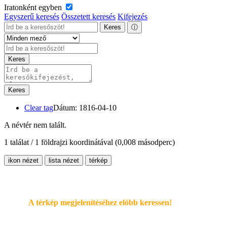
Iratonként egyben
Egyszerű keresés
Összetett keresés
Kifejezés
Keres
ⓘ
Keres
Keres
Clear tag
Dátum: 1816-04-10
A névtér nem talált.
1 találat / 1 földrajzi koordinátával
(0,008 másodperc)
ikon nézet
lista nézet
térkép
A térkép megjelenítéséhez elöbb keressen!