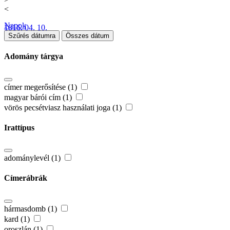
<
Napok
1816. 04. 10.
Szűrés dátumra
Összes dátum
Adomány tárgya
címer megerősítése (1)
magyar bárói cím (1)
vörös pecsétviasz használati joga (1)
Irattípus
adománylevél (1)
Címerábrák
hármasdomb (1)
kard (1)
oroszlán (1)