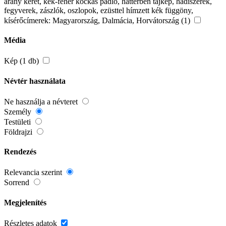
arany keret, kék-fehér kockás padló, háttérben tájkép, hadiszerek,
fegyverek, zászlók, oszlopok, ezüsttel hímzett kék függöny,
kísérőcímerek: Magyarország, Dalmácia, Horvátország (1)
Média
Kép (1 db)
Névtér használata
Ne használja a névteret
Személy
Testületi
Földrajzi
Rendezés
Relevancia szerint
Sorrend
Megjelenítés
Részletes adatok