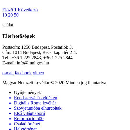
Előző
1
Következő
10
20
50
találat
Elérhetőségek
Postacím: 1250 Budapest, Postafiók 3.
Cím: 1014 Budapest, Bécsi kapu tér 2-4.
Tel.: +36 1 225 2843, +36 1 225 2844
E-mail: info@mnl.gov.hu
e-mail
facebook
vimeo
Magyar Nemzeti Levéltár © 2020 Minden jog fenntartva
Gyűjtemények
Rendszerváltás vidéken
Digitális Roma levéltár
Szovjetunióba elhurcoltak
Első világháború
Reformáció 500
Családtörténet
Helytörténet