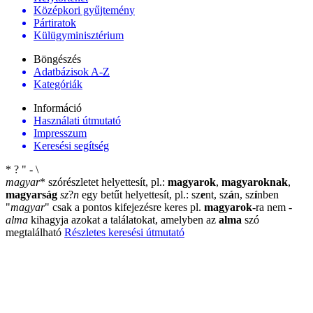
Középkori gyűjtemény
Pártiratok
Külügyminisztérium
Böngészés
Adatbázisok A-Z
Kategóriák
Információ
Használati útmutató
Impresszum
Keresési segítség
*
?
"
-
\
magyar
*
szórészletet helyettesít, pl.:
magyarok
,
magyaroknak
,
magyarság
sz
?
n
egy betűt helyettesít, pl.: sz
e
nt, sz
á
n, sz
í
nben
"
magyar
"
csak a pontos kifejezésre keres pl.
magyarok
-ra nem
-
alma
kihagyja azokat a találatokat, amelyben az
alma
szó
megtalálható
Részletes keresési útmutató