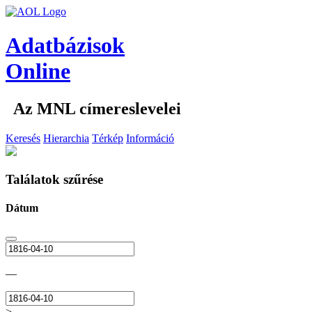
Adatbázisok
Online
Az MNL címereslevelei
Keresés
Hierarchia
Térkép
Információ
Találatok szűrése
Dátum
—
>