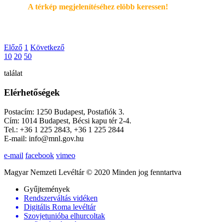
A térkép megjelenítéséhez elöbb keressen!
Előző
1
Következő
10
20
50
találat
Elérhetőségek
Postacím: 1250 Budapest, Postafiók 3.
Cím: 1014 Budapest, Bécsi kapu tér 2-4.
Tel.: +36 1 225 2843, +36 1 225 2844
E-mail: info@mnl.gov.hu
e-mail
facebook
vimeo
Magyar Nemzeti Levéltár © 2020 Minden jog fenntartva
Gyűjtemények
Rendszerváltás vidéken
Digitális Roma levéltár
Szovjetunióba elhurcoltak