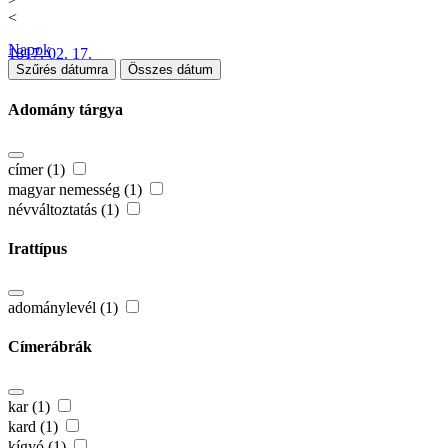
<
Napok
1817. 02. 17.
Szűrés dátumra
Összes dátum
Adomány tárgya
címer (1)
magyar nemesség (1)
névváltoztatás (1)
Irattípus
adománylevél (1)
Címerábrák
kar (1)
kard (1)
kígyó (1)