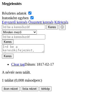
Megjelenítés
Részletes adatok
Iratonként egyben
Egyszerű keresés
Összetett keresés
Kifejezés
Keres
ⓘ
Keres
Keres
Clear tag
Dátum: 1817-02-17
A névtér nem talált.
1 találat
(0,008 másodperc)
ikon nézet
lista nézet
térkép