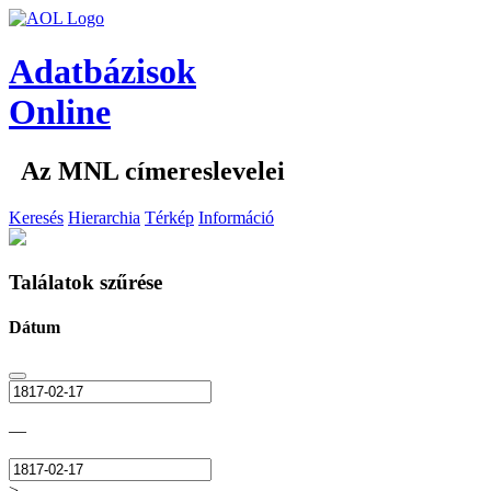
Adatbázisok
Online
Az MNL címereslevelei
Keresés
Hierarchia
Térkép
Információ
Találatok szűrése
Dátum
—
>