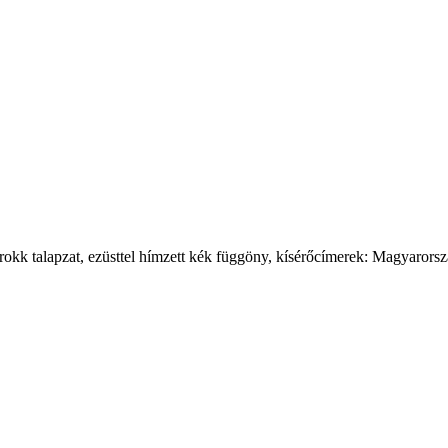
 barokk talapzat, ezüsttel hímzett kék függöny, kísérőcímerek: Magyaror