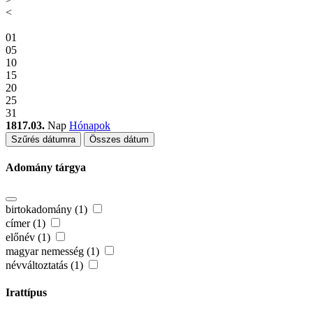
<
01
05
10
15
20
25
31
1817.03.
Nap
Hónapok
Szűrés dátumra
Összes dátum
Adomány tárgya
birtokadomány (1)
címer (1)
előnév (1)
magyar nemesség (1)
névváltoztatás (1)
Irattípus