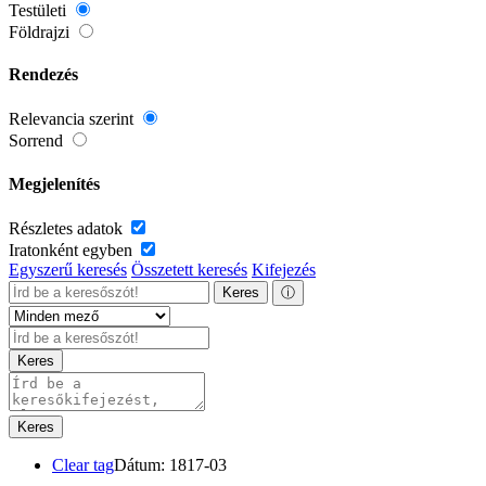
Testületi
Földrajzi
Rendezés
Relevancia szerint
Sorrend
Megjelenítés
Részletes adatok
Iratonként egyben
Egyszerű keresés
Összetett keresés
Kifejezés
Keres
ⓘ
Keres
Keres
Clear tag
Dátum: 1817-03