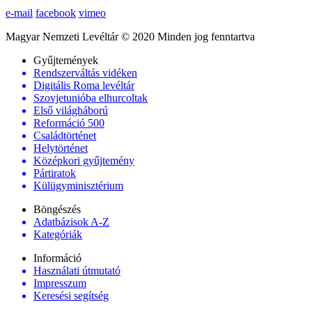
e-mail
facebook
vimeo
Magyar Nemzeti Levéltár © 2020 Minden jog fenntartva
Gyűjtemények
Rendszerváltás vidéken
Digitális Roma levéltár
Szovjetunióba elhurcoltak
Első világháború
Reformáció 500
Családtörténet
Helytörténet
Középkori gyűjtemény
Pártiratok
Külügyminisztérium
Böngészés
Adatbázisok A-Z
Kategóriák
Információ
Használati útmutató
Impresszum
Keresési segítség