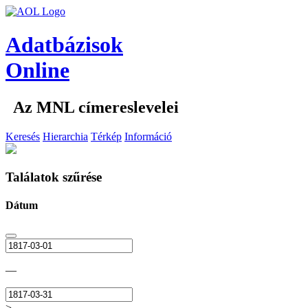
Adatbázisok
Online
Az MNL címereslevelei
Keresés
Hierarchia
Térkép
Információ
Találatok szűrése
Dátum
—
>