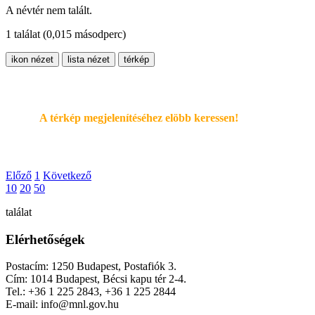
A névtér nem talált.
1 találat
(0,015 másodperc)
ikon nézet
lista nézet
térkép
A térkép megjelenítéséhez elöbb keressen!
Előző
1
Következő
10
20
50
találat
Elérhetőségek
Postacím: 1250 Budapest, Postafiók 3.
Cím: 1014 Budapest, Bécsi kapu tér 2-4.
Tel.: +36 1 225 2843, +36 1 225 2844
E-mail: info@mnl.gov.hu