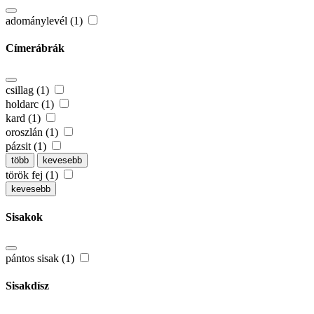
adománylevél (1)
Címerábrák
csillag (1)
holdarc (1)
kard (1)
oroszlán (1)
pázsit (1)
több
kevesebb
török fej (1)
kevesebb
Sisakok
pántos sisak (1)
Sisakdísz