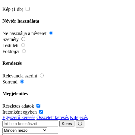
Kép (1 db)
Névtér használata
Ne használja a névteret
Személy
Testületi
Földrajzi
Rendezés
Relevancia szerint
Sorrend
Megjelenítés
Részletes adatok
Iratonként egyben
Egyszerű keresés
Összetett keresés
Kifejezés
Keres
ⓘ