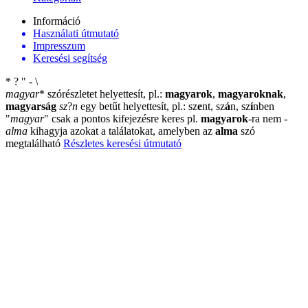
Információ
Használati útmutató
Impresszum
Keresési segítség
*
?
"
-
\
magyar
*
szórészletet helyettesít, pl.:
magyarok
,
magyaroknak
,
magyarság
sz
?
n
egy betűt helyettesít, pl.: sz
e
nt, sz
á
n, sz
í
nben
"
magyar
"
csak a pontos kifejezésre keres pl.
magyarok
-ra nem
-
alma
kihagyja azokat a találatokat, amelyben az
alma
szó
megtalálható
Részletes keresési útmutató