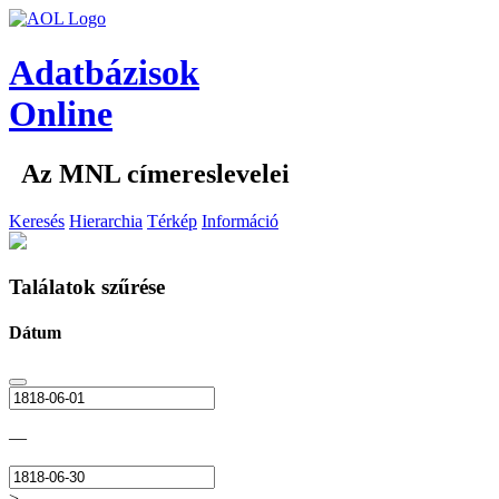
Adatbázisok
Online
Az MNL címereslevelei
Keresés
Hierarchia
Térkép
Információ
Találatok szűrése
Dátum
—
>