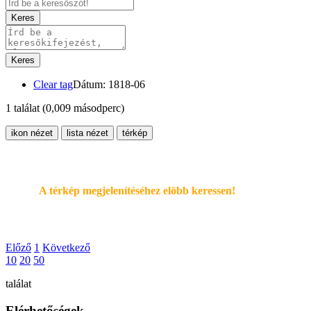
Keres
Keres
Clear tag
Dátum: 1818-06
1 találat
(0,009 másodperc)
ikon nézet
lista nézet
térkép
A térkép megjelenítéséhez elöbb keressen!
Előző
1
Következő
10
20
50
találat
Elérhetőségek