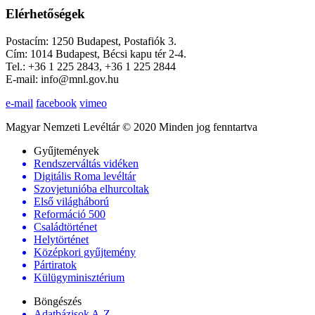
Elérhetőségek
Postacím: 1250 Budapest, Postafiók 3.
Cím: 1014 Budapest, Bécsi kapu tér 2-4.
Tel.: +36 1 225 2843, +36 1 225 2844
E-mail: info@mnl.gov.hu
e-mail
facebook
vimeo
Magyar Nemzeti Levéltár © 2020 Minden jog fenntartva
Gyűjtemények
Rendszerváltás vidéken
Digitális Roma levéltár
Szovjetunióba elhurcoltak
Első világháború
Reformáció 500
Családtörténet
Helytörténet
Középkori gyűjtemény
Pártiratok
Külügyminisztérium
Böngészés
Adatbázisok A-Z