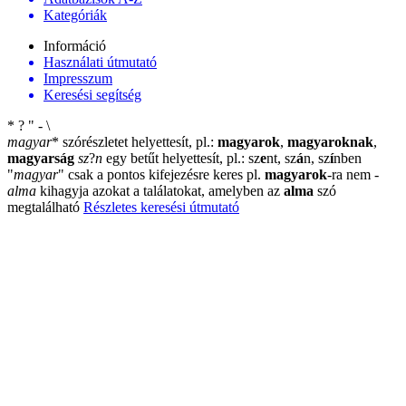
Kategóriák
Információ
Használati útmutató
Impresszum
Keresési segítség
*
?
"
-
\
magyar
*
szórészletet helyettesít, pl.:
magyarok
,
magyaroknak
,
magyarság
sz
?
n
egy betűt helyettesít, pl.: sz
e
nt, sz
á
n, sz
í
nben
"
magyar
"
csak a pontos kifejezésre keres pl.
magyarok
-ra nem
-
alma
kihagyja azokat a találatokat, amelyben az
alma
szó
megtalálható
Részletes keresési útmutató