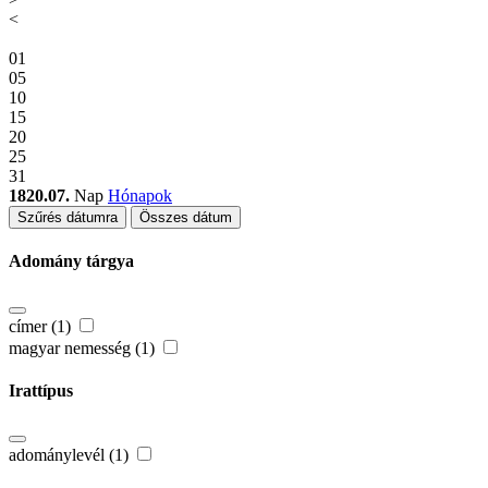
<
01
05
10
15
20
25
31
1820.07.
Nap
Hónapok
Szűrés dátumra
Összes dátum
Adomány tárgya
címer (1)
magyar nemesség (1)
Irattípus
adománylevél (1)