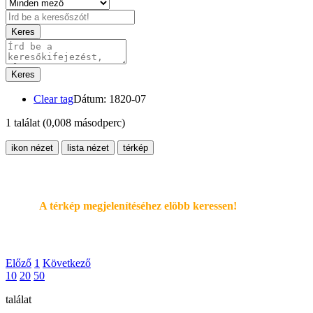
Keres
Keres
Clear tag
Dátum: 1820-07
1 találat
(0,008 másodperc)
ikon nézet
lista nézet
térkép
A térkép megjelenítéséhez elöbb keressen!
Előző
1
Következő
10
20
50
találat