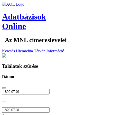
Adatbázisok
Online
Az MNL címereslevelei
Keresés
Hierarchia
Térkép
Információ
Találatok szűrése
Dátum
—
>