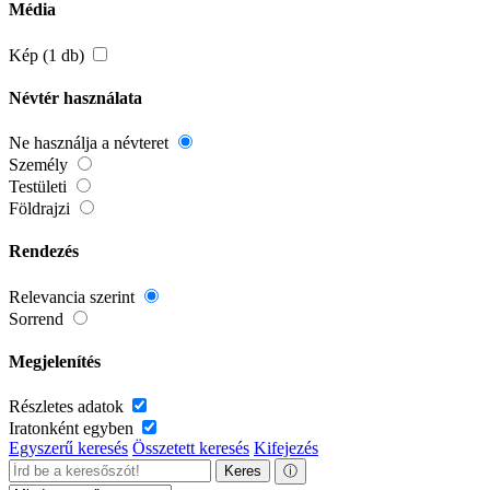
Média
Kép (1 db)
Névtér használata
Ne használja a névteret
Személy
Testületi
Földrajzi
Rendezés
Relevancia szerint
Sorrend
Megjelenítés
Részletes adatok
Iratonként egyben
Egyszerű keresés
Összetett keresés
Kifejezés
Keres
ⓘ