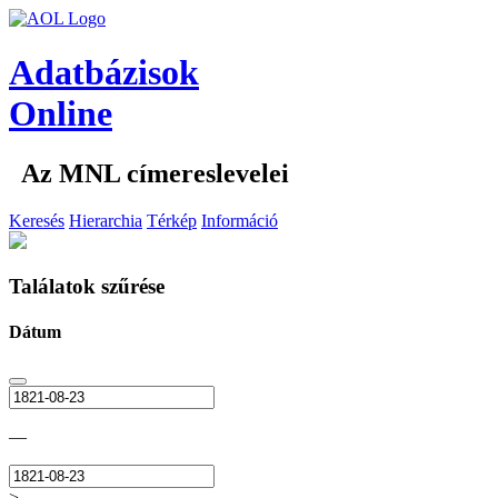
Adatbázisok
Online
Az MNL címereslevelei
Keresés
Hierarchia
Térkép
Információ
Találatok szűrése
Dátum
—
>