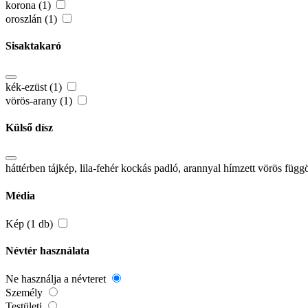
korona (1)
oroszlán (1)
Sisaktakaró
kék-ezüst (1)
vörös-arany (1)
Külső dísz
háttérben tájkép, lila-fehér kockás padló, arannyal hímzett vörös f
Média
Kép (1 db)
Névtér használata
Ne használja a névteret
Személy
Testületi