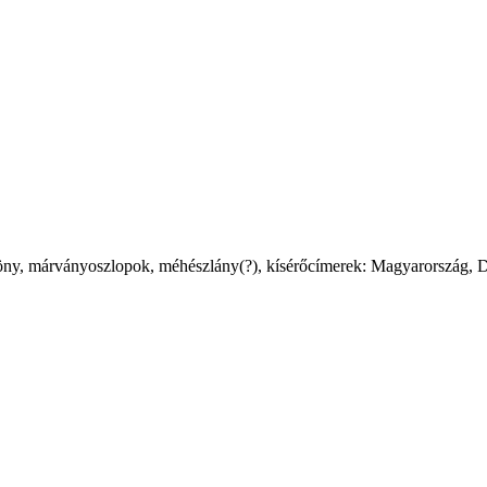
üggöny, márványoszlopok, méhészlány(?), kísérőcímerek: Magyarország,