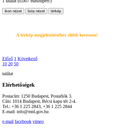
1 találat
(0,007 másodperc)
ikon nézet
lista nézet
térkép
A térkép megjelenítéséhez elöbb keressen!
Előző
1
Következő
10
20
50
találat
Elérhetőségek
Postacím: 1250 Budapest, Postafiók 3.
Cím: 1014 Budapest, Bécsi kapu tér 2-4.
Tel.: +36 1 225 2843, +36 1 225 2844
E-mail: info@mnl.gov.hu
e-mail
facebook
vimeo