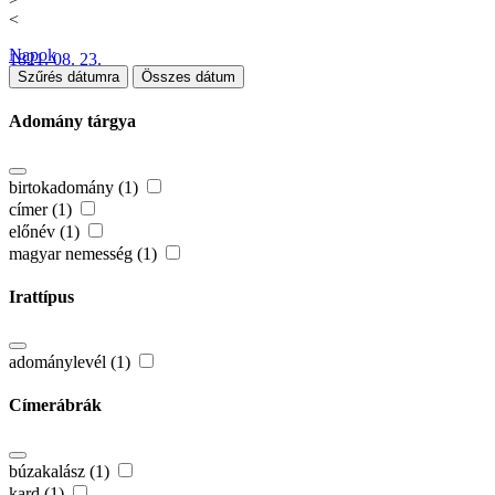
<
Napok
1821. 08. 23.
Szűrés dátumra
Összes dátum
Adomány tárgya
birtokadomány (1)
címer (1)
előnév (1)
magyar nemesség (1)
Irattípus
adománylevél (1)
Címerábrák
búzakalász (1)
kard (1)