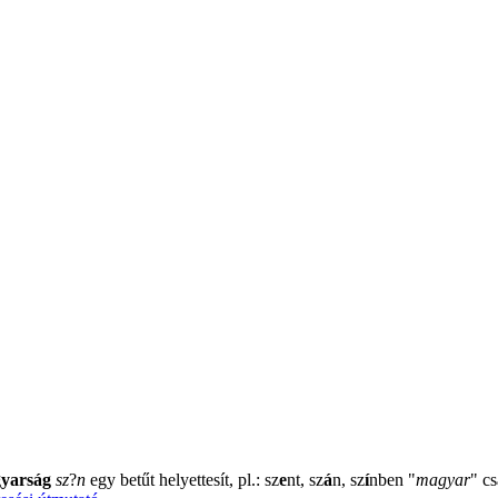
yarság
sz
?
n
egy betűt helyettesít, pl.: sz
e
nt, sz
á
n, sz
í
nben
"
magyar
"
cs