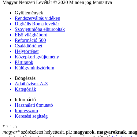
Magyar Nemzeti Levéltár © 2020 Minden jog fenntartva
Gyűjtemények
Rendszerváltás vidéken
Digitális Roma levéltár
Szovjetunióba elhurcoltak
Első világháború
Reformáció 500
Családtörténet
Helytörténet
Középkori gyűjtemény
Pártiratok
Külügyminisztérium
Böngészés
Adatbázisok A-Z
Kategóriák
Információ
Használati útmutató
Impresszum
Keresési segítség
*
?
"
-
\
magyar
*
szórészletet helyettesít, pl.:
magyarok
,
magyaroknak
,
mag