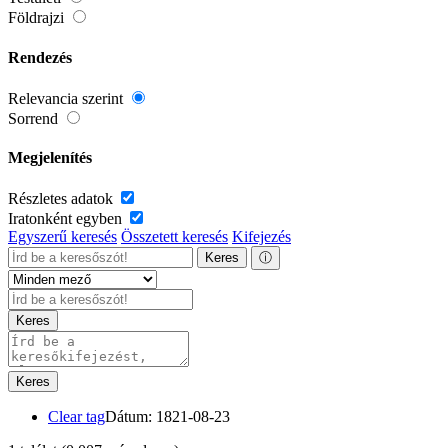
Földrajzi
Rendezés
Relevancia szerint
Sorrend
Megjelenítés
Részletes adatok
Iratonként egyben
Egyszerű keresés
Összetett keresés
Kifejezés
Keres
ⓘ
Keres
Keres
Clear tag
Dátum: 1821-08-23