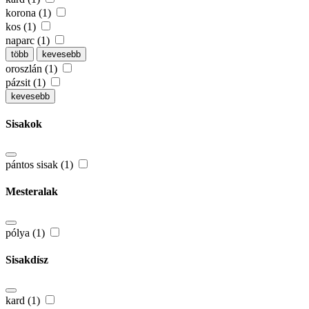
korona (1)
kos (1)
naparc (1)
több
kevesebb
oroszlán (1)
pázsit (1)
kevesebb
Sisakok
pántos sisak (1)
Mesteralak
pólya (1)
Sisakdísz
kard (1)