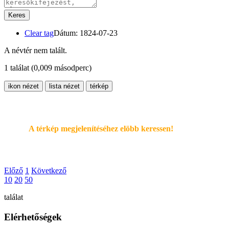
Keres
Clear tag
Dátum: 1824-07-23
A névtér nem talált.
1 találat
(0,009 másodperc)
ikon nézet
lista nézet
térkép
A térkép megjelenítéséhez elöbb keressen!
Előző
1
Következő
10
20
50
találat
Elérhetőségek