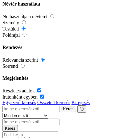
Névtér használata
Ne használja a névteret
Személy
Testületi
Földrajzi
Rendezés
Relevancia szerint
Sorrend
Megjelenítés
Részletes adatok
Iratonként egyben
Egyszerű keresés
Összetett keresés
Kifejezés
Keres
ⓘ
Keres