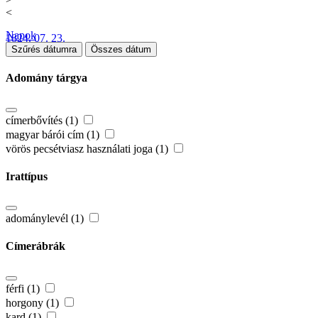
<
Napok
1824. 07. 23.
Szűrés dátumra
Összes dátum
Adomány tárgya
címerbővítés (1)
magyar bárói cím (1)
vörös pecsétviasz használati joga (1)
Irattípus
adománylevél (1)
Címerábrák
férfi (1)
horgony (1)
kard (1)