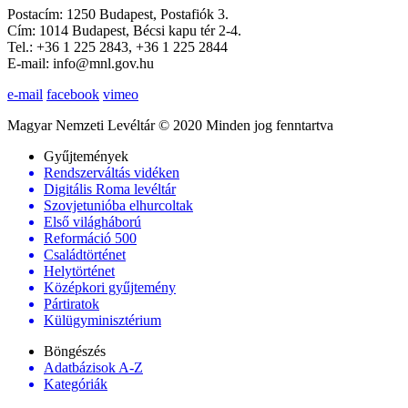
Postacím: 1250 Budapest, Postafiók 3.
Cím: 1014 Budapest, Bécsi kapu tér 2-4.
Tel.: +36 1 225 2843, +36 1 225 2844
E-mail: info@mnl.gov.hu
e-mail
facebook
vimeo
Magyar Nemzeti Levéltár © 2020 Minden jog fenntartva
Gyűjtemények
Rendszerváltás vidéken
Digitális Roma levéltár
Szovjetunióba elhurcoltak
Első világháború
Reformáció 500
Családtörténet
Helytörténet
Középkori gyűjtemény
Pártiratok
Külügyminisztérium
Böngészés
Adatbázisok A-Z
Kategóriák