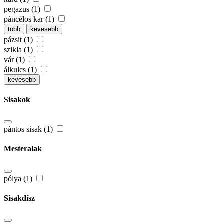
pegazus (1)
páncélos kar (1)
több
kevesebb
pázsit (1)
szikla (1)
vár (1)
álkulcs (1)
kevesebb
Sisakok
pántos sisak (1)
Mesteralak
pólya (1)
Sisakdísz