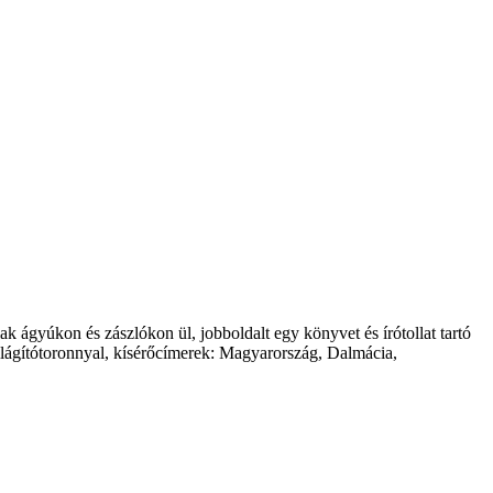
lak ágyúkon és zászlókon ül, jobboldalt egy könyvet és írótollat tartó
s világítótoronnyal, kísérőcímerek: Magyarország, Dalmácia,