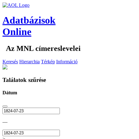
Adatbázisok
Online
Az MNL címereslevelei
Keresés
Hierarchia
Térkép
Információ
Találatok szűrése
Dátum
—
>