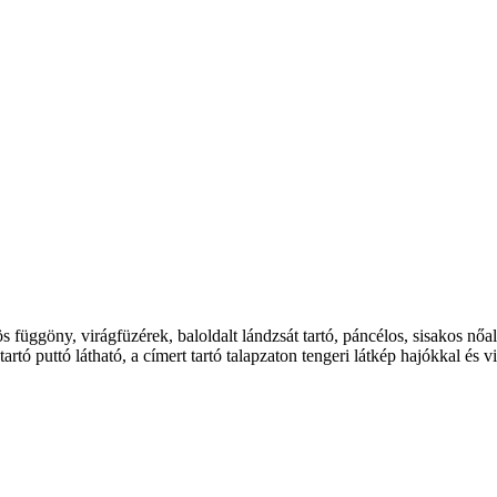
s függöny, virágfüzérek, baloldalt lándzsát tartó, páncélos, sisakos nőa
tartó puttó látható, a címert tartó talapzaton tengeri látkép hajókkal é