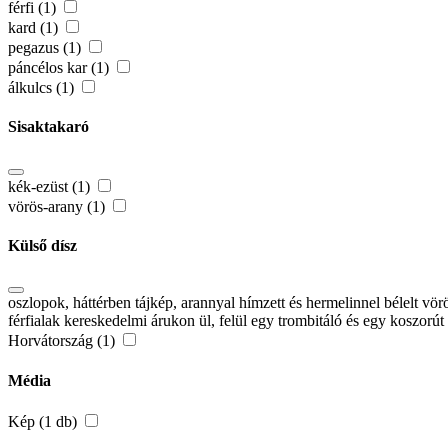
férfi (1)
kard (1)
pegazus (1)
páncélos kar (1)
álkulcs (1)
Sisaktakaró
kék-ezüst (1)
vörös-arany (1)
Külső dísz
oszlopok, háttérben tájkép, arannyal hímzett és hermelinnel bélelt vörö
férfialak kereskedelmi árukon ül, felül egy trombitáló és egy koszorút 
Horvátország (1)
Média
Kép (1 db)