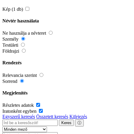
Kép (1 db)
Névtér használata
Ne használja a névteret
Személy
Testületi
Földrajzi
Rendezés
Relevancia szerint
Sorrend
Megjelenítés
Részletes adatok
Iratonként egyben
Egyszerű keresés
Összetett keresés
Kifejezés
Keres
ⓘ