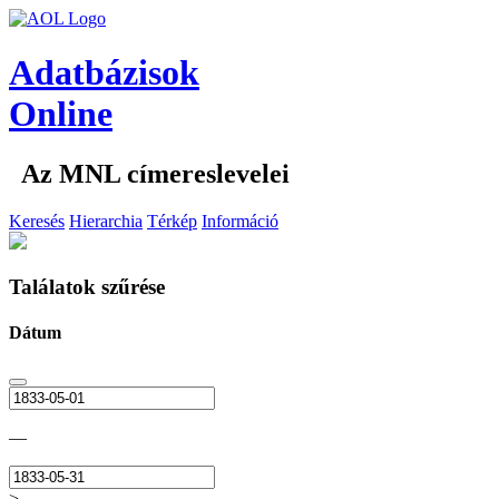
Adatbázisok
Online
Az MNL címereslevelei
Keresés
Hierarchia
Térkép
Információ
Találatok szűrése
Dátum
—
>