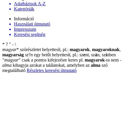
Adatbázisok A-Z
Kategóriák
Információ
Használati útmutató
Impresszum
Keresési segítség
*
?
"
-
\
magyar
*
szórészletet helyettesít, pl.:
magyarok
,
magyaroknak
,
magyarság
sz
?
n
egy betűt helyettesít, pl.: sz
e
nt, sz
á
n, sz
í
nben
"
magyar
"
csak a pontos kifejezésre keres pl.
magyarok
-ra nem
-
alma
kihagyja azokat a találatokat, amelyben az
alma
szó
megtalálható
Részletes keresési útmutató