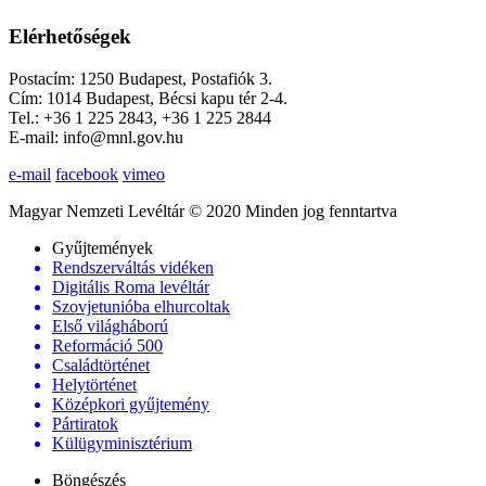
Elérhetőségek
Postacím: 1250 Budapest, Postafiók 3.
Cím: 1014 Budapest, Bécsi kapu tér 2-4.
Tel.: +36 1 225 2843, +36 1 225 2844
E-mail: info@mnl.gov.hu
e-mail
facebook
vimeo
Magyar Nemzeti Levéltár © 2020 Minden jog fenntartva
Gyűjtemények
Rendszerváltás vidéken
Digitális Roma levéltár
Szovjetunióba elhurcoltak
Első világháború
Reformáció 500
Családtörténet
Helytörténet
Középkori gyűjtemény
Pártiratok
Külügyminisztérium
Böngészés