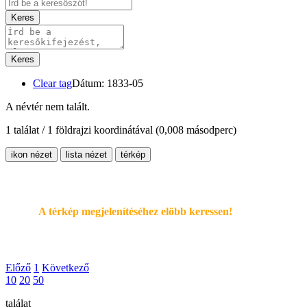
Keres
Keres
Clear tag
Dátum: 1833-05
A névtér nem talált.
1 találat / 1 földrajzi koordinátával
(0,008 másodperc)
ikon nézet
lista nézet
térkép
A térkép megjelenítéséhez elöbb keressen!
Előző
1
Következő
10
20
50
találat