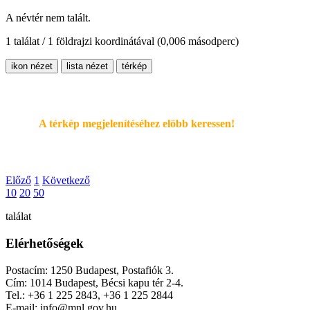
A névtér nem talált.
1 találat / 1 földrajzi koordinátával
(0,006 másodperc)
ikon nézet
lista nézet
térkép
A térkép megjelenítéséhez elöbb keressen!
Előző
1
Következő
10
20
50
találat
Elérhetőségek
Postacím: 1250 Budapest, Postafiók 3.
Cím: 1014 Budapest, Bécsi kapu tér 2-4.
Tel.: +36 1 225 2843, +36 1 225 2844
E-mail: info@mnl.gov.hu