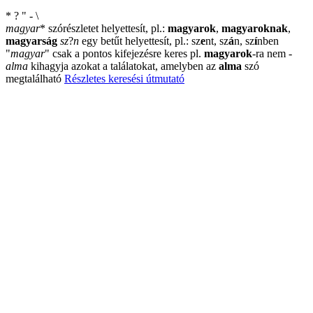
*
?
"
-
\
magyar
*
szórészletet helyettesít, pl.:
magyarok
,
magyaroknak
,
magyarság
sz
?
n
egy betűt helyettesít, pl.: sz
e
nt, sz
á
n, sz
í
nben
"
magyar
"
csak a pontos kifejezésre keres pl.
magyarok
-ra nem
-
alma
kihagyja azokat a találatokat, amelyben az
alma
szó
megtalálható
Részletes keresési útmutató