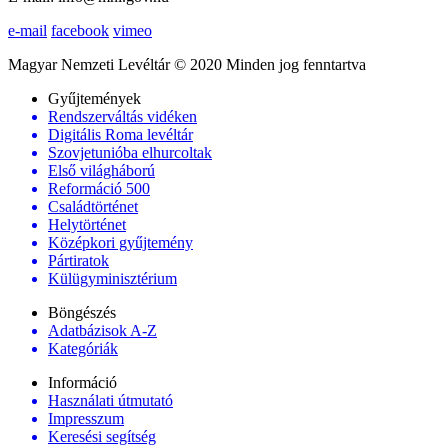
e-mail
facebook
vimeo
Magyar Nemzeti Levéltár © 2020 Minden jog fenntartva
Gyűjtemények
Rendszerváltás vidéken
Digitális Roma levéltár
Szovjetunióba elhurcoltak
Első világháború
Reformáció 500
Családtörténet
Helytörténet
Középkori gyűjtemény
Pártiratok
Külügyminisztérium
Böngészés
Adatbázisok A-Z
Kategóriák
Információ
Használati útmutató
Impresszum
Keresési segítség