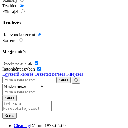
Személy
Testületi
Földrajzi
Rendezés
Relevancia szerint
Sorrend
Megjelenítés
Részletes adatok
Iratonként egyben
Egyszerű keresés
Összetett keresés
Kifejezés
Keres
ⓘ
Keres
Keres
Clear tag
Dátum: 1833-05-09