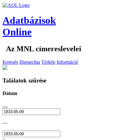
Adatbázisok
Online
Az MNL címereslevelei
Keresés
Hierarchia
Térkép
Információ
Találatok szűrése
Dátum
—
>