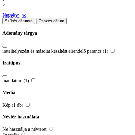
<
Napok
1833. 05. 09.
Szűrés dátumra
Összes dátum
Adomány tárgya
iratelhelyezést és másolat készítést elrendelő parancs (1)
Irattípus
mandátum (1)
Média
Kép (1 db)
Névtér használata
Ne használja a névteret