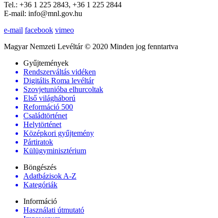
Tel.: +36 1 225 2843, +36 1 225 2844
E-mail: info@mnl.gov.hu
e-mail
facebook
vimeo
Magyar Nemzeti Levéltár © 2020 Minden jog fenntartva
Gyűjtemények
Rendszerváltás vidéken
Digitális Roma levéltár
Szovjetunióba elhurcoltak
Első világháború
Reformáció 500
Családtörténet
Helytörténet
Középkori gyűjtemény
Pártiratok
Külügyminisztérium
Böngészés
Adatbázisok A-Z
Kategóriák
Információ
Használati útmutató