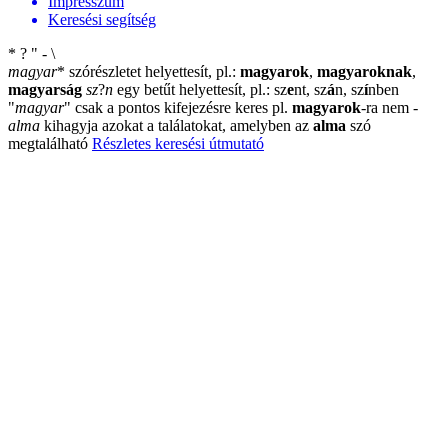
Impresszum
Keresési segítség
*
?
"
-
\
magyar
*
szórészletet helyettesít, pl.:
magyarok
,
magyaroknak
,
magyarság
sz
?
n
egy betűt helyettesít, pl.: sz
e
nt, sz
á
n, sz
í
nben
"
magyar
"
csak a pontos kifejezésre keres pl.
magyarok
-ra nem
-
alma
kihagyja azokat a találatokat, amelyben az
alma
szó
megtalálható
Részletes keresési útmutató