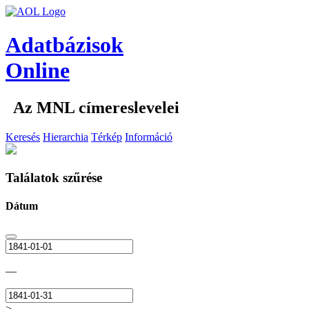
Adatbázisok
Online
Az MNL címereslevelei
Keresés
Hierarchia
Térkép
Információ
Találatok szűrése
Dátum
—
>