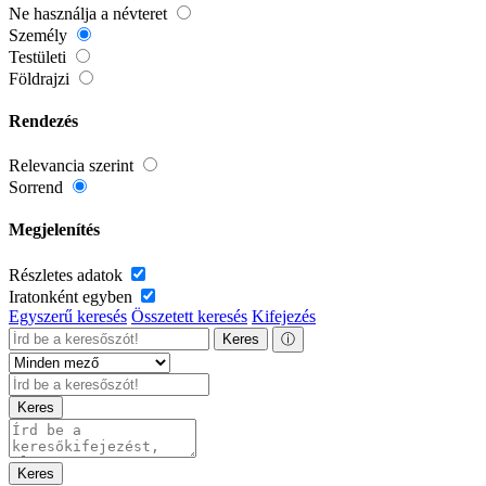
Ne használja a névteret
Személy
Testületi
Földrajzi
Rendezés
Relevancia szerint
Sorrend
Megjelenítés
Részletes adatok
Iratonként egyben
Egyszerű keresés
Összetett keresés
Kifejezés
Keres
ⓘ
Keres
Keres