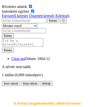
Részletes adatok
Iratonként egyben
Egyszerű keresés
Összetett keresés
Kifejezés
Keres
ⓘ
Keres
Keres
Clear tag
Dátum: 1864-12
A névtér nem talált.
1 találat
(0,009 másodperc)
ikon nézet
lista nézet
térkép
A térkép megjelenítéséhez elöbb keressen!