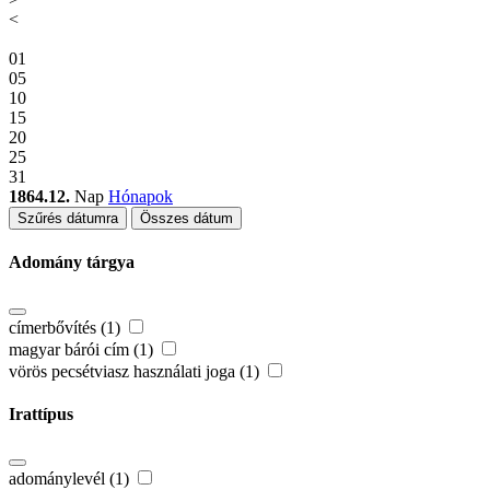
<
01
05
10
15
20
25
31
1864.12.
Nap
Hónapok
Szűrés dátumra
Összes dátum
Adomány tárgya
címerbővítés (1)
magyar bárói cím (1)
vörös pecsétviasz használati joga (1)
Irattípus
adománylevél (1)