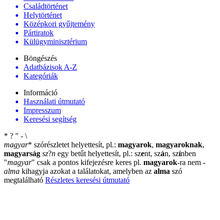
Családtörténet
Helytörténet
Középkori gyűjtemény
Pártiratok
Külügyminisztérium
Böngészés
Adatbázisok A-Z
Kategóriák
Információ
Használati útmutató
Impresszum
Keresési segítség
*
?
"
-
\
magyar
*
szórészletet helyettesít, pl.:
magyarok
,
magyaroknak
,
magyarság
sz
?
n
egy betűt helyettesít, pl.: sz
e
nt, sz
á
n, sz
í
nben
"
magyar
"
csak a pontos kifejezésre keres pl.
magyarok
-ra nem
-
alma
kihagyja azokat a találatokat, amelyben az
alma
szó
megtalálható
Részletes keresési útmutató