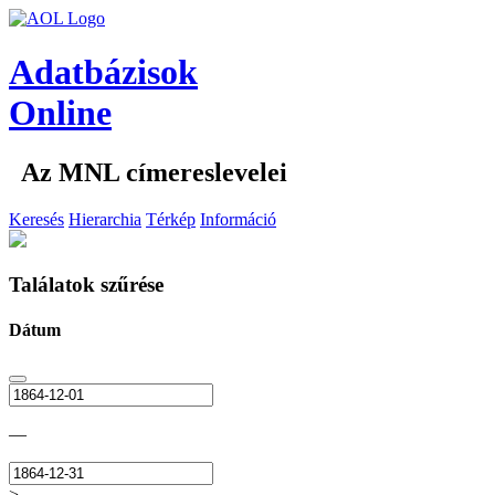
Adatbázisok
Online
Az MNL címereslevelei
Keresés
Hierarchia
Térkép
Információ
Találatok szűrése
Dátum
—
>