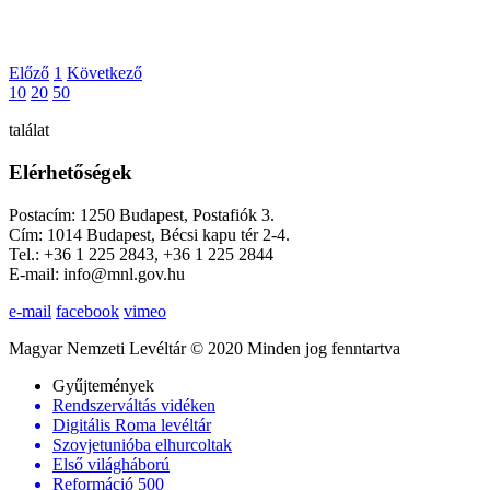
Előző
1
Következő
10
20
50
találat
Elérhetőségek
Postacím: 1250 Budapest, Postafiók 3.
Cím: 1014 Budapest, Bécsi kapu tér 2-4.
Tel.: +36 1 225 2843, +36 1 225 2844
E-mail: info@mnl.gov.hu
e-mail
facebook
vimeo
Magyar Nemzeti Levéltár © 2020 Minden jog fenntartva
Gyűjtemények
Rendszerváltás vidéken
Digitális Roma levéltár
Szovjetunióba elhurcoltak
Első világháború
Reformáció 500