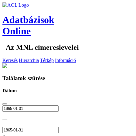
Adatbázisok
Online
Az MNL címereslevelei
Keresés
Hierarchia
Térkép
Információ
Találatok szűrése
Dátum
—
>