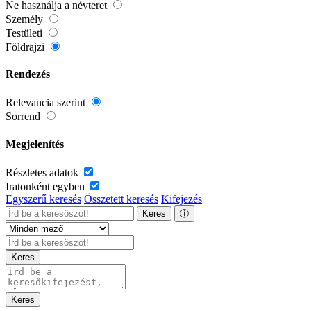
Ne használja a névteret
Személy
Testületi
Földrajzi
Rendezés
Relevancia szerint
Sorrend
Megjelenítés
Részletes adatok
Iratonként egyben
Egyszerű keresés
Összetett keresés
Kifejezés
Keres
ⓘ
Keres
Keres