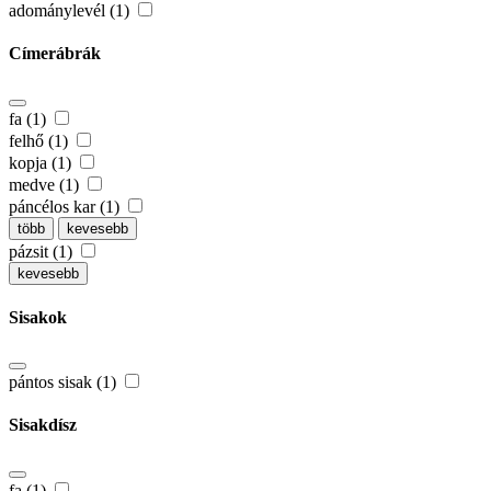
adománylevél (1)
Címerábrák
fa (1)
felhő (1)
kopja (1)
medve (1)
páncélos kar (1)
több
kevesebb
pázsit (1)
kevesebb
Sisakok
pántos sisak (1)
Sisakdísz
fa (1)