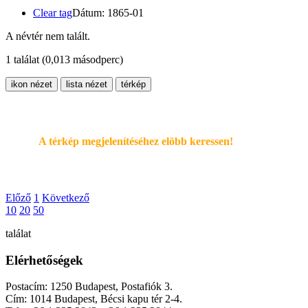
Clear tag
Dátum: 1865-01
A névtér nem talált.
1 találat
(0,013 másodperc)
ikon nézet
lista nézet
térkép
A térkép megjelenítéséhez elöbb keressen!
Előző
1
Következő
10
20
50
találat
Elérhetőségek
Postacím: 1250 Budapest, Postafiók 3.
Cím: 1014 Budapest, Bécsi kapu tér 2-4.