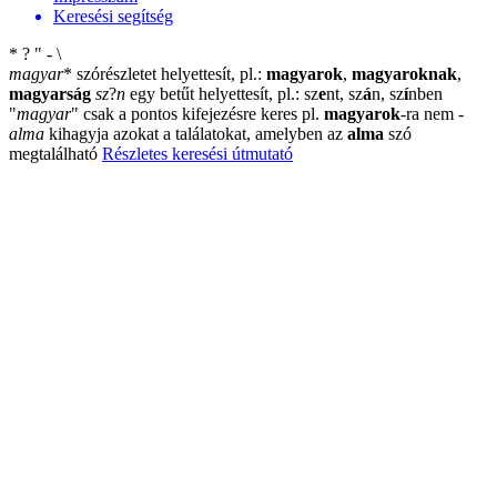
Keresési segítség
*
?
"
-
\
magyar
*
szórészletet helyettesít, pl.:
magyarok
,
magyaroknak
,
magyarság
sz
?
n
egy betűt helyettesít, pl.: sz
e
nt, sz
á
n, sz
í
nben
"
magyar
"
csak a pontos kifejezésre keres pl.
magyarok
-ra nem
-
alma
kihagyja azokat a találatokat, amelyben az
alma
szó
megtalálható
Részletes keresési útmutató