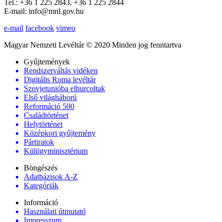
Tel.: +36 1 225 2843, +36 1 225 2844
E-mail: info@mnl.gov.hu
e-mail
facebook
vimeo
Magyar Nemzeti Levéltár © 2020 Minden jog fenntartva
Gyűjtemények
Rendszerváltás vidéken
Digitális Roma levéltár
Szovjetunióba elhurcoltak
Első világháború
Reformáció 500
Családtörténet
Helytörténet
Középkori gyűjtemény
Pártiratok
Külügyminisztérium
Böngészés
Adatbázisok A-Z
Kategóriák
Információ
Használati útmutató
Impresszum