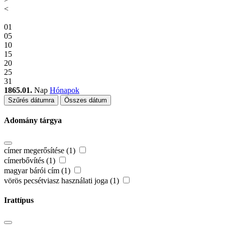
<
01
05
10
15
20
25
31
1865.01.
Nap
Hónapok
Szűrés dátumra
Összes dátum
Adomány tárgya
címer megerősítése (1)
címerbővítés (1)
magyar bárói cím (1)
vörös pecsétviasz használati joga (1)
Irattípus