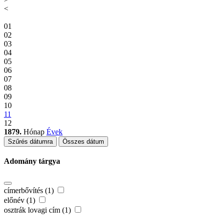
<
01
02
03
04
05
06
07
08
09
10
11
12
1879.
Hónap
Évek
Szűrés dátumra
Összes dátum
Adomány tárgya
címerbővítés (1)
előnév (1)
osztrák lovagi cím (1)