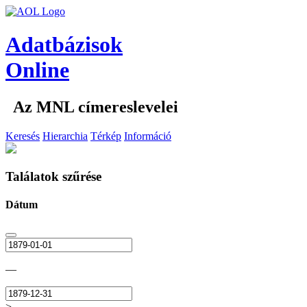
Adatbázisok
Online
Az MNL címereslevelei
Keresés
Hierarchia
Térkép
Információ
Találatok szűrése
Dátum
—
>