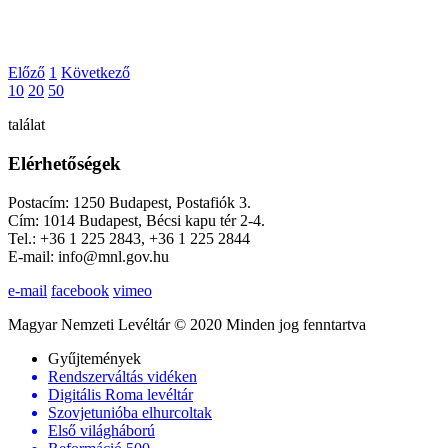
Előző
1
Következő
10
20
50
találat
Elérhetőségek
Postacím: 1250 Budapest, Postafiók 3.
Cím: 1014 Budapest, Bécsi kapu tér 2-4.
Tel.: +36 1 225 2843, +36 1 225 2844
E-mail: info@mnl.gov.hu
e-mail
facebook
vimeo
Magyar Nemzeti Levéltár © 2020 Minden jog fenntartva
Gyűjtemények
Rendszerváltás vidéken
Digitális Roma levéltár
Szovjetunióba elhurcoltak
Első világháború