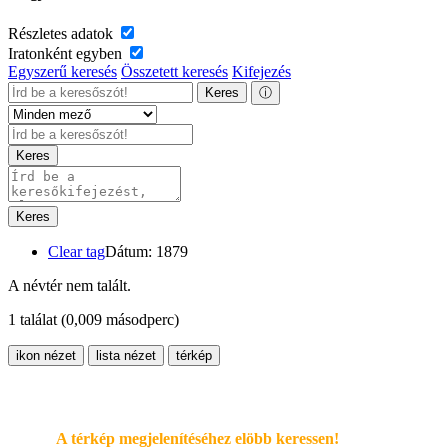
Részletes adatok
Iratonként egyben
Egyszerű keresés
Összetett keresés
Kifejezés
Keres
ⓘ
Keres
Keres
Clear tag
Dátum: 1879
A névtér nem talált.
1 találat
(0,009 másodperc)
ikon nézet
lista nézet
térkép
A térkép megjelenítéséhez elöbb keressen!