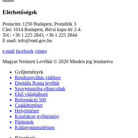
találat
Elérhetőségek
Postacím: 1250 Budapest, Postafiók 3.
Cím: 1014 Budapest, Bécsi kapu tér 2-4.
Tel.: +36 1 225 2843, +36 1 225 2844
E-mail: info@mnl.gov.hu
e-mail
facebook
vimeo
Magyar Nemzeti Levéltár © 2020 Minden jog fenntartva
Gyűjtemények
Rendszerváltás vidéken
Digitális Roma levéltár
Szovjetunióba elhurcoltak
Első világháború
Reformáció 500
Családtörténet
Helytörténet
Középkori gyűjtemény
Pártiratok
Külügyminisztérium
Böngészés