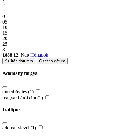
<
01
05
10
15
20
25
31
1888.12.
Nap
Hónapok
Szűrés dátumra
Összes dátum
Adomány tárgya
címerbővítés (1)
magyar bárói cím (1)
Irattípus
adománylevél (1)