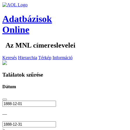
Adatbázisok
Online
Az MNL címereslevelei
Keresés
Hierarchia
Térkép
Információ
Találatok szűrése
Dátum
—
>