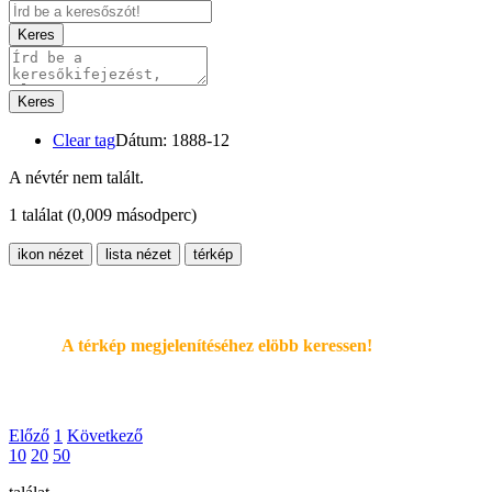
Keres
Keres
Clear tag
Dátum: 1888-12
A névtér nem talált.
1 találat
(0,009 másodperc)
ikon nézet
lista nézet
térkép
A térkép megjelenítéséhez elöbb keressen!
Előző
1
Következő
10
20
50