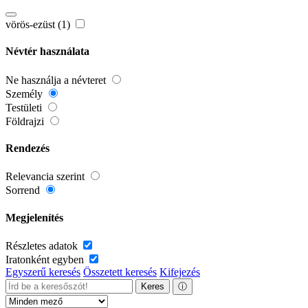
vörös-ezüst (1)
Névtér használata
Ne használja a névteret
Személy
Testületi
Földrajzi
Rendezés
Relevancia szerint
Sorrend
Megjelenítés
Részletes adatok
Iratonként egyben
Egyszerű keresés
Összetett keresés
Kifejezés
Keres
ⓘ