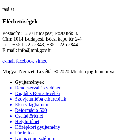
találat
Elérhetőségek
Postacím: 1250 Budapest, Postafiók 3.
Cím: 1014 Budapest, Bécsi kapu tér 2-4.
Tel.: +36 1 225 2843, +36 1 225 2844
E-mail: info@mnl.gov.hu
e-mail
facebook
vimeo
Magyar Nemzeti Levéltár © 2020 Minden jog fenntartva
Gyűjtemények
Rendszerváltás vidéken
Digitális Roma levéltár
Szovjetunióba elhurcoltak
Első világháború
Reformáció 500
Családtörténet
Helytörténet
Középkori gyűjtemény
Pártiratok
Külügyminisztérium