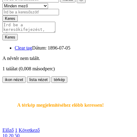
Keres
Keres
Clear tag
Dátum: 1896-07-05
A névtér nem talált.
1 találat
(0,008 másodperc)
ikon nézet
lista nézet
térkép
A térkép megjelenítéséhez elöbb keressen!
Előző
1
Következő
10
20
50