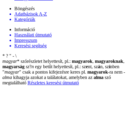
Böngészés
Adatbázisok A-Z
Kategóriák
Információ
Használati útmutató
Impresszum
Keresési segítség
*
?
"
-
\
magyar
*
szórészletet helyettesít, pl.:
magyarok
,
magyaroknak
,
magyarság
sz
?
n
egy betűt helyettesít, pl.: sz
e
nt, sz
á
n, sz
í
nben
"
magyar
"
csak a pontos kifejezésre keres pl.
magyarok
-ra nem
-
alma
kihagyja azokat a találatokat, amelyben az
alma
szó
megtalálható
Részletes keresési útmutató