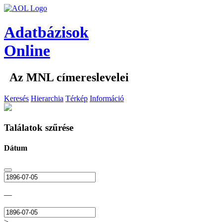
Adatbázisok
Online
Az MNL címereslevelei
Keresés
Hierarchia
Térkép
Információ
Találatok szűrése
Dátum
—
>