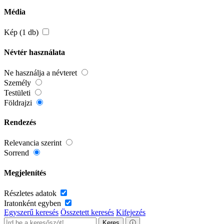
Média
Kép (1 db)
Névtér használata
Ne használja a névteret
Személy
Testületi
Földrajzi
Rendezés
Relevancia szerint
Sorrend
Megjelenítés
Részletes adatok
Iratonként egyben
Egyszerű keresés
Összetett keresés
Kifejezés
Keres
ⓘ