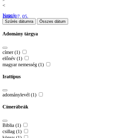
<
Napok
1896. 07. 05.
Szűrés dátumra
Összes dátum
Adomány tárgya
címer (1)
előnév (1)
magyar nemesség (1)
Irattípus
adománylevél (1)
Címerábrák
Biblia (1)
csillag (1)
könyv (1)