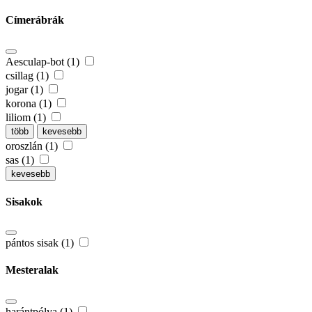
Címerábrák
Aesculap-bot (1)
csillag (1)
jogar (1)
korona (1)
liliom (1)
több
kevesebb
oroszlán (1)
sas (1)
kevesebb
Sisakok
pántos sisak (1)
Mesteralak
harántpólya (1)