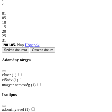
<
01
05
10
15
20
25
31
1901.05.
Nap
Hónapok
Szűrés dátumra
Összes dátum
Adomány tárgya
címer (1)
előnév (1)
magyar nemesség (1)
Irattípus
adománylevél (1)