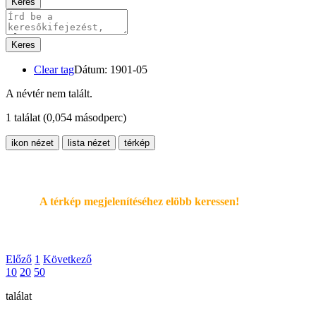
Keres
Keres
Clear tag
Dátum: 1901-05
A névtér nem talált.
1 találat
(0,054 másodperc)
ikon nézet
lista nézet
térkép
A térkép megjelenítéséhez elöbb keressen!
Előző
1
Következő
10
20
50
találat