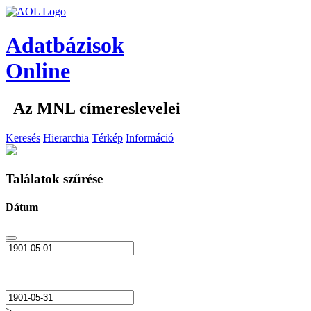
Adatbázisok
Online
Az MNL címereslevelei
Keresés
Hierarchia
Térkép
Információ
Találatok szűrése
Dátum
—
>