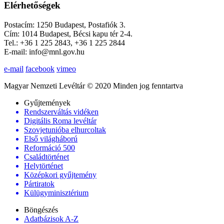
Elérhetőségek
Postacím: 1250 Budapest, Postafiók 3.
Cím: 1014 Budapest, Bécsi kapu tér 2-4.
Tel.: +36 1 225 2843, +36 1 225 2844
E-mail: info@mnl.gov.hu
e-mail
facebook
vimeo
Magyar Nemzeti Levéltár © 2020 Minden jog fenntartva
Gyűjtemények
Rendszerváltás vidéken
Digitális Roma levéltár
Szovjetunióba elhurcoltak
Első világháború
Reformáció 500
Családtörténet
Helytörténet
Középkori gyűjtemény
Pártiratok
Külügyminisztérium
Böngészés
Adatbázisok A-Z