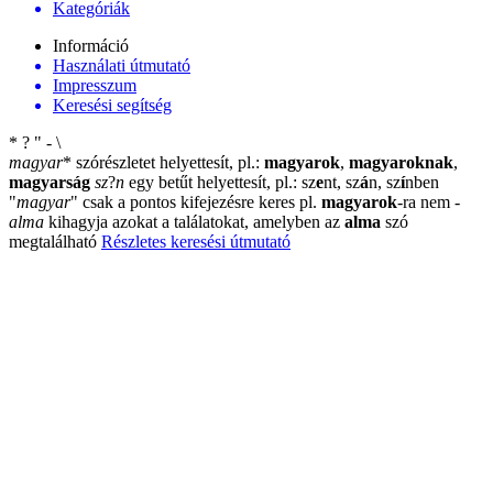
Kategóriák
Információ
Használati útmutató
Impresszum
Keresési segítség
*
?
"
-
\
magyar
*
szórészletet helyettesít, pl.:
magyarok
,
magyaroknak
,
magyarság
sz
?
n
egy betűt helyettesít, pl.: sz
e
nt, sz
á
n, sz
í
nben
"
magyar
"
csak a pontos kifejezésre keres pl.
magyarok
-ra nem
-
alma
kihagyja azokat a találatokat, amelyben az
alma
szó
megtalálható
Részletes keresési útmutató