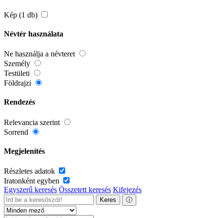
Kép (1 db)
Névtér használata
Ne használja a névteret
Személy
Testületi
Földrajzi
Rendezés
Relevancia szerint
Sorrend
Megjelenítés
Részletes adatok
Iratonként egyben
Egyszerű keresés
Összetett keresés
Kifejezés
Keres
ⓘ