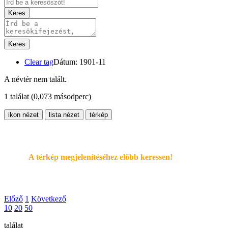
Keres
Keres
Clear tag
Dátum: 1901-11
A névtér nem talált.
1 találat
(0,073 másodperc)
ikon nézet
lista nézet
térkép
A térkép megjelenítéséhez elöbb keressen!
Előző
1
Következő
10
20
50
találat