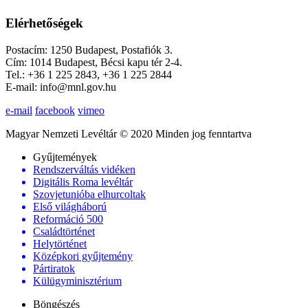
Elérhetőségek
Postacím: 1250 Budapest, Postafiók 3.
Cím: 1014 Budapest, Bécsi kapu tér 2-4.
Tel.: +36 1 225 2843, +36 1 225 2844
E-mail: info@mnl.gov.hu
e-mail
facebook
vimeo
Magyar Nemzeti Levéltár © 2020 Minden jog fenntartva
Gyűjtemények
Rendszerváltás vidéken
Digitális Roma levéltár
Szovjetunióba elhurcoltak
Első világháború
Reformáció 500
Családtörténet
Helytörténet
Középkori gyűjtemény
Pártiratok
Külügyminisztérium
Böngészés