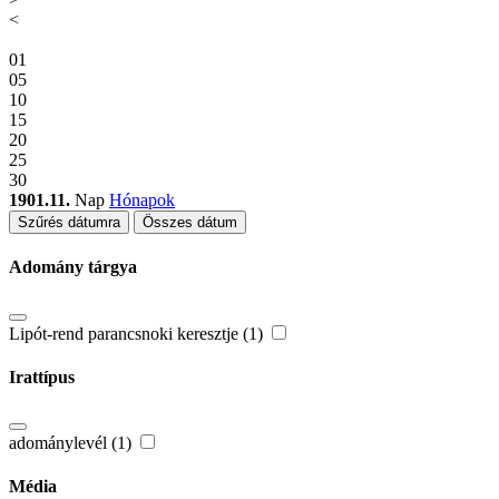
<
01
05
10
15
20
25
30
1901.11.
Nap
Hónapok
Szűrés dátumra
Összes dátum
Adomány tárgya
Lipót-rend parancsnoki keresztje (1)
Irattípus
adománylevél (1)
Média