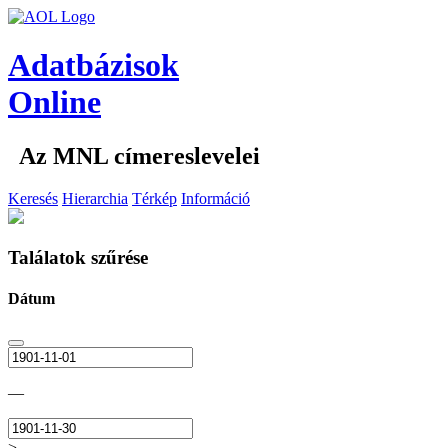
Adatbázisok
Online
Az MNL címereslevelei
Keresés
Hierarchia
Térkép
Információ
Találatok szűrése
Dátum
—
>