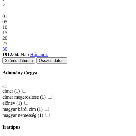
<
01
05
10
15
20
25
30
1912.04.
Nap
Hónapok
Szűrés dátumra
Összes dátum
Adomány tárgya
címer (1)
címer megerősítése (1)
előnév (1)
magyar bárói cím (1)
magyar nemesség (1)
Irattípus