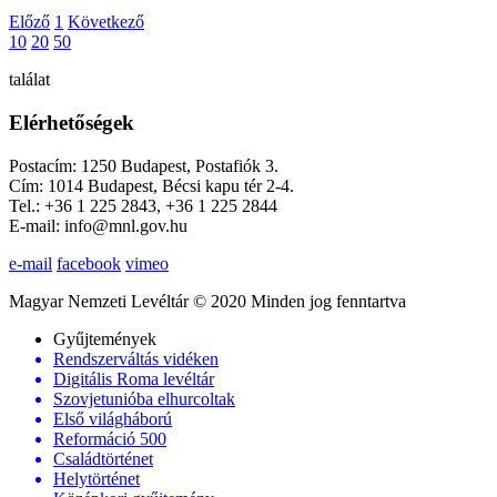
Előző
1
Következő
10
20
50
találat
Elérhetőségek
Postacím: 1250 Budapest, Postafiók 3.
Cím: 1014 Budapest, Bécsi kapu tér 2-4.
Tel.: +36 1 225 2843, +36 1 225 2844
E-mail: info@mnl.gov.hu
e-mail
facebook
vimeo
Magyar Nemzeti Levéltár © 2020 Minden jog fenntartva
Gyűjtemények
Rendszerváltás vidéken
Digitális Roma levéltár
Szovjetunióba elhurcoltak
Első világháború
Reformáció 500
Családtörténet
Helytörténet