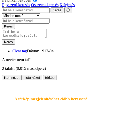
Iratonként egyben
Egyszerű keresés
Összetett keresés
Kifejezés
Keres
ⓘ
Keres
Keres
Clear tag
Dátum: 1912-04
A névtér nem talált.
2 találat
(0,015 másodperc)
ikon nézet
lista nézet
térkép
A térkép megjelenítéséhez elöbb keressen!