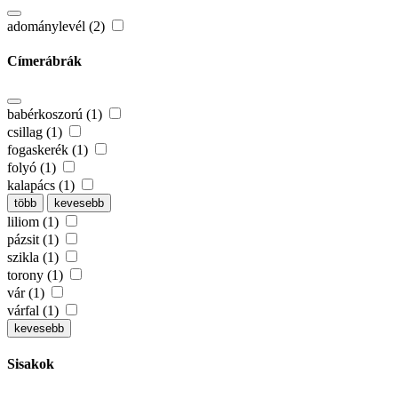
adománylevél (2)
Címerábrák
babérkoszorú (1)
csillag (1)
fogaskerék (1)
folyó (1)
kalapács (1)
több
kevesebb
liliom (1)
pázsit (1)
szikla (1)
torony (1)
vár (1)
várfal (1)
kevesebb
Sisakok