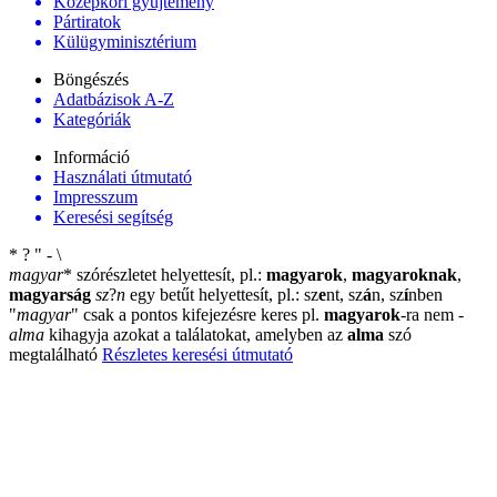
Középkori gyűjtemény
Pártiratok
Külügyminisztérium
Böngészés
Adatbázisok A-Z
Kategóriák
Információ
Használati útmutató
Impresszum
Keresési segítség
*
?
"
-
\
magyar
*
szórészletet helyettesít, pl.:
magyarok
,
magyaroknak
,
magyarság
sz
?
n
egy betűt helyettesít, pl.: sz
e
nt, sz
á
n, sz
í
nben
"
magyar
"
csak a pontos kifejezésre keres pl.
magyarok
-ra nem
-
alma
kihagyja azokat a találatokat, amelyben az
alma
szó
megtalálható
Részletes keresési útmutató