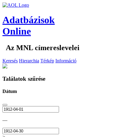
Adatbázisok
Online
Az MNL címereslevelei
Keresés
Hierarchia
Térkép
Információ
Találatok szűrése
Dátum
—
>